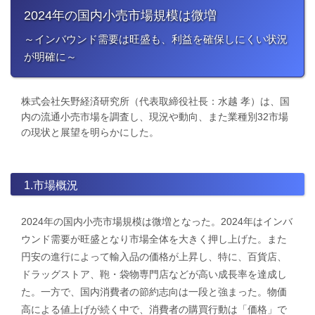
2024年の国内小売市場規模は微増
​～インバウンド需要は旺盛も、利益を確保しにくい状況
が明確に～
株式会社矢野経済研究所（代表取締役社長：水越 孝）は、国
内の流通小売市場を調査し、現況や動向、また業種別32市場
の現状と展望を明らかにした。
1.市場概況
2024年の国内小売市場規模は微増となった。2024年はインバ
ウンド需要が旺盛となり市場全体を大きく押し上げた。また
円安の進行によって輸入品の価格が上昇し、特に、百貨店、
ドラッグストア、鞄・袋物専門店などが高い成長率を達成し
た。一方で、国内消費者の節約志向は一段と強まった。物価
高による値上げが続く中で、消費者の購買行動は「価格」で