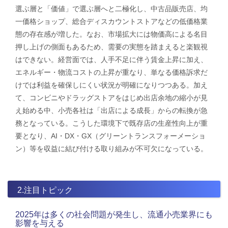
選ぶ層と「価値」で選ぶ層へと二極化し、中古品販売店、均
一価格ショップ、総合ディスカウントストアなどの低価格業
態の存在感が増した。なお、市場拡大には物価高による名目
押し上げの側面もあるため、需要の実態を踏まえると楽観視
はできない。経営面では、人手不足に伴う賃金上昇に加え、
エネルギー・物流コストの上昇が重なり、単なる価格訴求だ
けでは利益を確保しにくい状況が明確になりつつある。加え
て、コンビニやドラッグストアをはじめ出店余地の縮小が見
え始める中、小売各社は「出店による成長」からの転換が急
務となっている。こうした環境下で既存店の生産性向上が重
要となり、AI・DX・GX（グリーントランスフォーメーショ
ン）等を収益に結び付ける取り組みが不可欠になっている。
2.注目トピック
2025年は多くの社会問題が発生し、流通小売業界にも
影響を与える