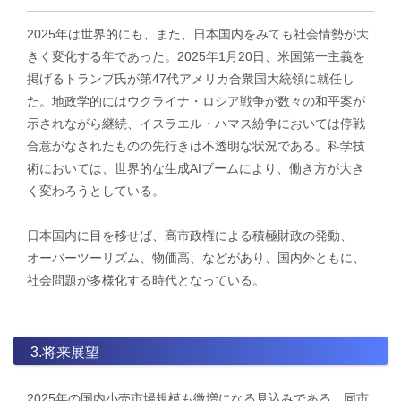
2025年は世界的にも、また、日本国内をみても社会情勢が大
きく変化する年であった。2025年1月20日、米国第一主義を
掲げるトランプ氏が第47代アメリカ合衆国大統領に就任し
た。地政学的にはウクライナ・ロシア戦争が数々の和平案が
示されながら継続、イスラエル・ハマス紛争においては停戦
合意がなされたものの先行きは不透明な状況である。科学技
術においては、世界的な生成AIブームにより、働き方が大き
く変わろうとしている。
日本国内に目を移せば、高市政権による積極財政の発動、
オーバーツーリズム、物価高、などがあり、国内外ともに、
社会問題が多様化する時代となっている。
3.将来展望
2025年の国内小売市場規模も微増になる見込みである。同市