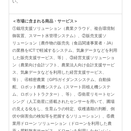
い。
＜市場に含まれる商品・サービス＞
①栽培支援ソリューション（農業クラウド、複合環境制
御装置、スマート水管理システム）、②販売支援ソ
リューション［農作物の販売先（食品関連事業者・JA）
の業務をICTで軽減するシステム、気象データなどを利用
した販売支援サービス、等］、③経営支援ソリューショ
ン（農業向け会計ソフト、農業法人向け会計支援サービ
ス、気象データなどを利用した経営支援サービス、
等）、④精密農業［GPSガイダンスシステム、自動操
舵、ロボット農機システム（スマート田植え機システ
ム、ロボットトラクター）、等）、⑤衛星リモートセン
シング（人工衛星に搭載されたセンサーを用いて、圃場
の見える化をし、生育ムラの特定、収穫適期の判断、倒
伏や病害虫の検知等を把握するソリューション）、⑥農
業用ドローン ソリューション（ドローンを利用した農
薬・肥料散布サービス、ドローンを利用したセンシン