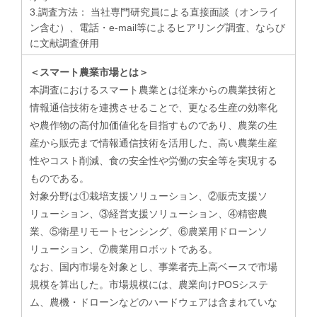
3.調査方法： 当社専門研究員による直接面談（オンライ
ン含む）、電話・e-mail等によるヒアリング調査、ならび
に文献調査併用
＜スマート農業市場とは＞
本調査におけるスマート農業とは従来からの農業技術と
情報通信技術を連携させることで、更なる生産の効率化
や農作物の高付加価値化を目指すものであり、農業の生
産から販売まで情報通信技術を活用した、高い農業生産
性やコスト削減、食の安全性や労働の安全等を実現する
ものである。
対象分野は①栽培支援ソリューション、②販売支援ソ
リューション、③経営支援ソリューション、④精密農
業、⑤衛星リモートセンシング、⑥農業用ドローンソ
リューション、⑦農業用ロボットである。
​なお、国内市場を対象とし、事業者売上高ベースで市場
規模を算出した。市場規模には、農業向けPOSシステ
ム、農機・ドローンなどのハードウェアは含まれていな