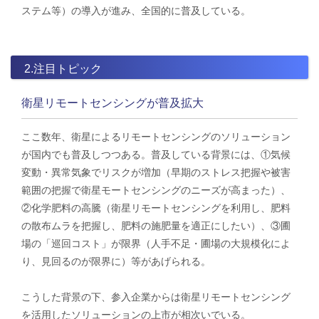
ステム等）の導入が進み、全国的に普及している。
2.注目トピック
衛星リモートセンシングが普及拡大
ここ数年、衛星によるリモートセンシングのソリューション
が国内でも普及しつつある。普及している背景には、①気候
変動・異常気象でリスクが増加（早期のストレス把握や被害
範囲の把握で衛星モートセンシングのニーズが高まった）、
②化学肥料の高騰（衛星リモートセンシングを利用し、肥料
の散布ムラを把握し、肥料の施肥量を適正にしたい）、③圃
場の「巡回コスト」が限界（人手不足・圃場の大規模化によ
り、見回るのが限界に）等があげられる。
こうした背景の下、参入企業からは衛星リモートセンシング
を活用したソリューションの上市が相次いでいる。