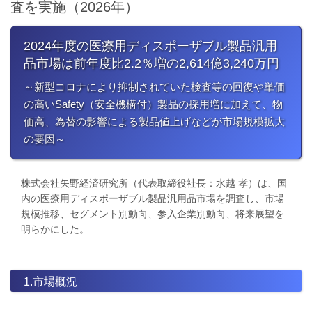
査を実施（2026年）
2024年度の医療用ディスポーザブル製品汎用
品市場は前年度比2.2％増の2,614億3​,240万円
～新型コロナにより抑制されていた検査等の回復や単価
の高いSafety（安全機構付）製品の採用増に加えて、物
価高、為替の影響による製品値上げなどが市場規模拡大
の要因～
株式会社矢野経済研究所（代表取締役社長：水越 孝）は、国
内の医療用ディスポーザブル製品汎用品市場を調査し、市場
規模推移、セグメント別動向、参入企業別動向、将来展望を
明らかにした。
1.市場概況