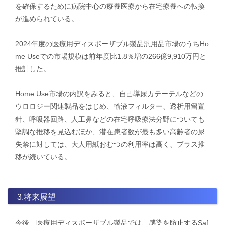
を確保するために病院中心の療養医療から在宅療養への転換
が進められている。
2024年度の医療用ディスポーザブル製品汎用品市場のうちHo
me Useでの市場規模は前年度比1.8％増の266億9,910万円と
推計した。
​Home Use市場の内訳をみると、自己導尿カテーテルなどの
ウロロジー関連製品をはじめ、輸液フィルター、透析用留置
針、呼吸器回路、人工鼻などの在宅呼吸療法分野についても
堅調な推移を見込むほか、潜在患者数が最も多い高齢者の尿
失禁に対しては、大人用紙おむつの利用率は高く、プラス推
移が続いている。
3.将来展望
今後、医療用ディスポーザブル製品では、感染を防止するSaf