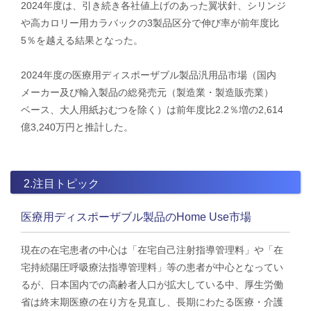
2024年度は、引き続き各社値上げのあった翼状針、シリンジ
や高カロリー用カラバックの3製品区分で伸び率が前年​度比
5％を越える結果となった。
2024年度の医療用ディスポーザブル製品汎用品市場（国内
メーカー及び輸入製品の総発売元（製造業・製造販売業）​
ベース、大人用紙おむつを除く）は前年度比2.2％増の2,614
億3,240万円と推計した。
2.注目トピック
医療用ディスポーザブル製品のHome Use市場
現在の在宅患者の中心は「在宅自己注射指導管理料」や「在
宅持続陽圧呼吸療法指導管理料」等の患者が中心となってい
るが、日本国内での高齢者人口が拡大している中、厚生労働
省は終末期医療の在り方を見直し、長期にわたる医療・介護