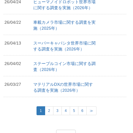
26/04/24
ヒューマノイドロボット世界市場
に関する調査を実施（2026年）
26/04/22
車載カメラ市場に関する調査を実
施（2025年）
26/04/13
スーパーキャパシタ世界市場に関
する調査を実施（2026年）
26/04/02
ステーブルコイン市場に関する調
査（2026年）
26/03/27
マテリアルDXの世界市場に関す
る調査を実施（2026年）
(
1
2
3
4
5
6
≫
c
u
r
r