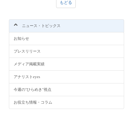
もどる
e
n
t
)
ニュース・トピックス
お知らせ
プレスリリース
メディア掲載実績
アナリストeyes
今週の"ひらめき"視点
お役立ち情報・コラム