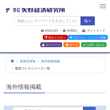
矢
野
経
済
研
究
ENGLISH
KOREA
サイトマップ
所
初めての方へ
ログイン・メンバー登録
マイページ
カート
お問い合わせ
ホ
産業別情報
海外情報掲載
ー
最新プレスリリース一覧
ム
海外情報掲載