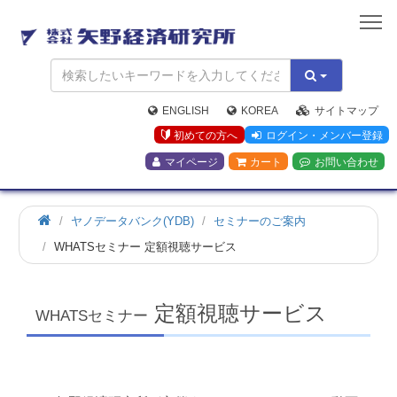
矢
野
経
済
研
究
ENGLISH
KOREA
サイトマップ
所
初めての方へ
ログイン・メンバー登録
マイページ
カート
お問い合わせ
ホ
ヤノデータバンク(YDB)
セミナーのご案内
ー
WHATSセミナー 定額視聴サービス
ム
定額視聴サービス
WHATSセミナー