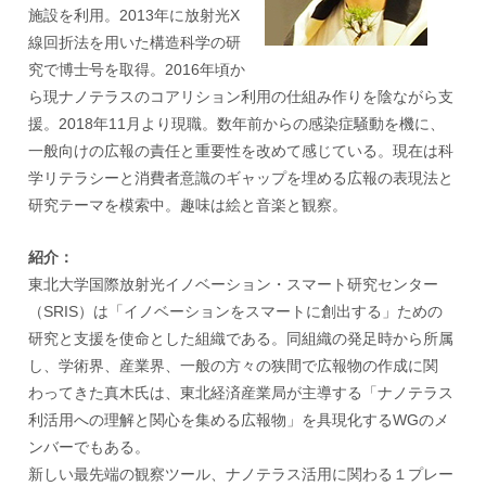
施設を利用。2013年に放射光X
線回折法を用いた構造科学の研
究で博士号を取得。2016年頃か
ら現ナノテラスのコアリション利用の仕組み作りを陰ながら支
援。2018年11月より現職。数年前からの感染症騒動を機に、
一般向けの広報の責任と重要性を改めて感じている。現在は科
学リテラシーと消費者意識のギャップを埋める広報の表現法と
研究テーマを模索中。趣味は絵と音楽と観察。
紹介：
東北大学国際放射光イノベーション・スマート研究センター
（SRIS）は「イノベーションをスマートに創出する」ための
研究と支援を使命とした組織である。同組織の発足時から所属
し、学術界、産業界、一般の方々の狭間で広報物の作成に関
わってきた真木氏は、東北経済産業局が主導する「ナノテラス
利活用への理解と関心を集める広報物」を具現化するWGのメ
ンバーでもある。
新しい最先端の観察ツール、ナノテラス活用に関わる１プレー