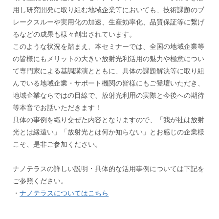
用し研究開発に取り組む地域企業等においても、技術課題のブ
レークスルーや実用化の加速、生産効率化、品質保証等に繋げ
るなどの成果も様々創出されています。
このような状況を踏まえ、本セミナーでは、全国の地域企業等
の皆様にもメリットの大きい放射光利活用の魅力や極意につい
て専門家による基調講演とともに、具体の課題解決等に取り組
んでいる地域企業・サポート機関の皆様にもご登壇いただき、
地域企業ならではの目線で、放射光利用の実際と今後への期待
等本音でお話いただきます！
具体の事例を織り交ぜた内容となりますので、「我が社は放射
光とは縁遠い」「放射光とは何か知らない」とお感じの企業様
こそ、是非ご参加ください。
ナノテラスの詳しい説明・具体的な活用事例については下記を
ご参照ください。
・
ナノテラスについてはこちら