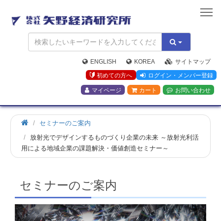
矢
野
経
済
研
究
ENGLISH
KOREA
サイトマップ
所
初めての方へ
ログイン・メンバー登録
マイページ
カート
お問い合わせ
ホ
セミナーのご案内
ー
放射光でデザインするものづくり企業の未来 ～放射光利活
ム
用による地域企業の課題解決・価値創造セミナー～
セミナーのご案内