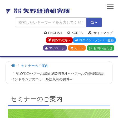
矢
野
経
済
研
究
ENGLISH
KOREA
サイトマップ
所
初めての方へ
ログイン・メンバー登録
マイページ
カート
お問い合わせ
ホ
セミナーのご案内
ー
初めてのハラール認証 2024年9月～ハラールの基礎知識と
ム
インドネシアのハラール法規制の要件～
セミナーのご案内