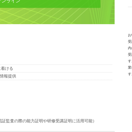
オンライン
お
受
内
受
す
業
に着ける
す
情報提供
ル認証監査の際の能力証明や研修受講証明に活用可能）