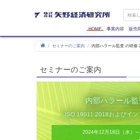
矢
野
経
済
HOME
事業内容
販売
研
究
ホ
セミナーのご案内
内部ハラール監査 の研修 2
所
ー
ム
セミナーのご案内
内部ハラール監査 
～ISO 19011:2018お
2024年12月18日（水）～