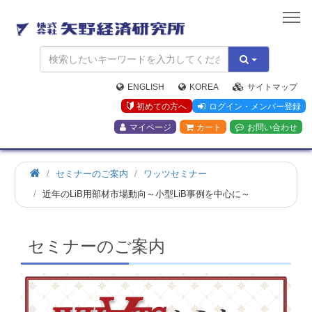
矢
野
経
済
研
究
ENGLISH
KOREA
サイトマップ
所
初めての方へ
ログイン・メンバー登録
マイページ
カート
お問い合わせ
ホ
セミナーのご案内
ワッツセミナー
ー
近年のLiB用部材市場動向～小型LiB事例を中心に～
ム
セミナーのご案内