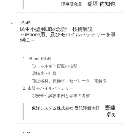
稲垣 佐知也
理事研究員
15:45
民生小型用LiBの設計・技術解説
～iPhone用、及びモバイルバッテリーを事
例に～
iPhone用LiB
①エネルギー密度の推移
②構造・仕様
③正極材、負極材、セパレータ、電解液
市販モバイルバッテリー
①安全性試験事例と結果の考察
齋藤
東洋システム株式会社 受託評価本部
卓
氏