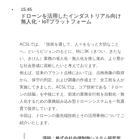
15:45
ドローンを活用したインダストリアル向け
無人化・IoTプラットフォーム
ACSLでは、「技術を通して、人々をもっと大切なこと
へ」というビジョンのもとに、特に3K（きつい、きたな
い、きけん）業務の省人化・無人化を推し進め、より豊か
な社会形成に貢献したいと考えております。
例えば、従来のプラント点検においては、点検画像の取得
から、保守の判定、および調書の作成まで、全工程を人が
実施してきました。ACSLでは、コア技術である「ドロー
ンの頭脳」を中核にすえ、前述の業務全行程を自動化・無
人化するための業務組み込み型ドローンシステムを一気通
貫で提供しています。
今回は、ドローンの最先端技術とその活用事例についてご
紹介いたします。
講師：株式会社自律制御システム研究所