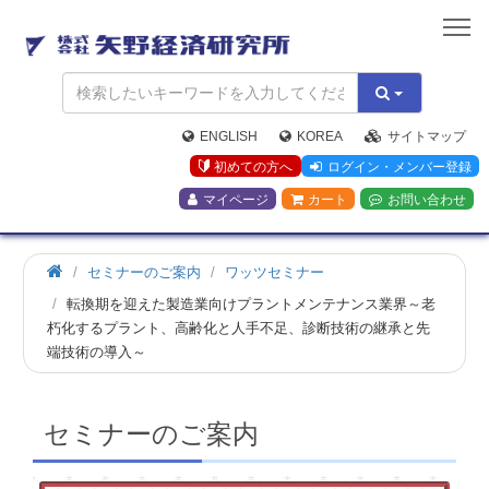
矢
野
経
済
研
究
ENGLISH
KOREA
サイトマップ
所
初めての方へ
ログイン・メンバー登録
マイページ
カート
お問い合わせ
ホ
セミナーのご案内
ワッツセミナー
ー
転換期を迎えた製造業向けプラントメンテナンス業界～老
ム
朽化するプラント、高齢化と人手不足、診断技術の継承と先
端技術の導入～
セミナーのご案内