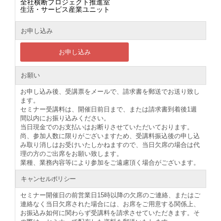
全社横断プロジェクト推進室
生活・サービス産業ユニット
お申し込み
お申し込み
お願い
お申し込み後、受講票をメールで、請求書を郵送でお送り致し
ます。
セミナー受講料は、開催日前日まで、または請求書到着後1週
間以内にお振り込みください。
当日現金でのお支払いはお断りさせていただいております。
尚、参加人数に限りがございますため、受講料振込後の申し込
み取り消しはお受けいたしかねますので、当日欠席の場合は代
理の方のご出席をお願い致します。
業種、業務内容等により参加をご遠慮頂く場合がございます。
キャンセルポリシー
セミナー開催日の前営業日15時以降の欠席のご連絡、またはご
連絡なく当日欠席された場合には、お席をご用意する関係上、
お振込み如何に関わらず受講料を請求させていただきます。そ