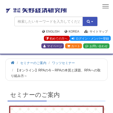
矢
野
経
済
研
究
ENGLISH
KOREA
サイトマップ
所
初めての方へ
ログイン・メンバー登録
マイページ
カート
お問い合わせ
ホ
セミナーのご案内
ワッツセミナー
ー
【オンライン】RPAの今～RPAの本質と課題、RPAへの取
ム
り組み方～
セミナーのご案内