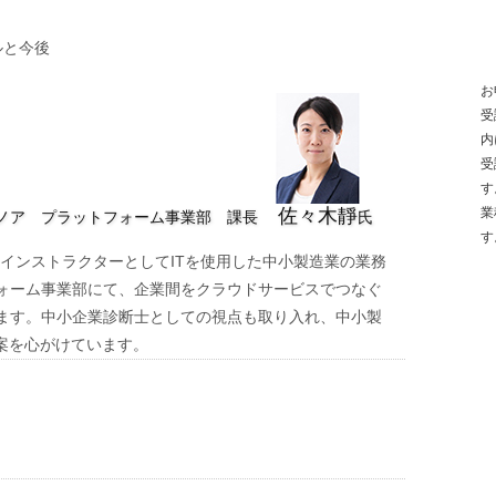
ルと今後
お
受
内
受
す
佐々木靜
業
ノア プラットフォーム事業部 課長
氏
す
のインストラクターとしてITを使用した中小製造業の業務
ォーム事業部にて、企業間をクラウドサービスでつなぐ
ます。中小企業診断士としての視点も取り入れ、中小製
案を心がけています。