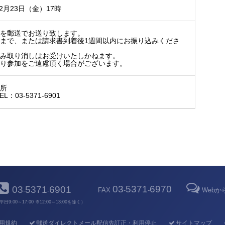
2月23日（金）17時
書を郵送でお送り致します。
まで、または請求書到着後1週間以内にお振り込みくださ
込み取り消しはお受けいたしかねます。
より参加をご遠慮頂く場合がございます。
究所
：03-5371-6901
03
5371
6970
03
5371
6901
FAX
-
-
Web
-
-
平日9:00～17:00 ※12:00～13:00を除く）
用規約
郵送ダイレクトメール配信先訂正・利用停止
サイトマップ