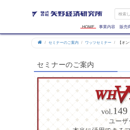
矢
野
経
済
HOME
事業内容
販売
研
究
ホ
セミナーのご案内
ワッツセミナー
【オン
所
ー
ム
セミナーのご案内
149
vol.
ユーザ