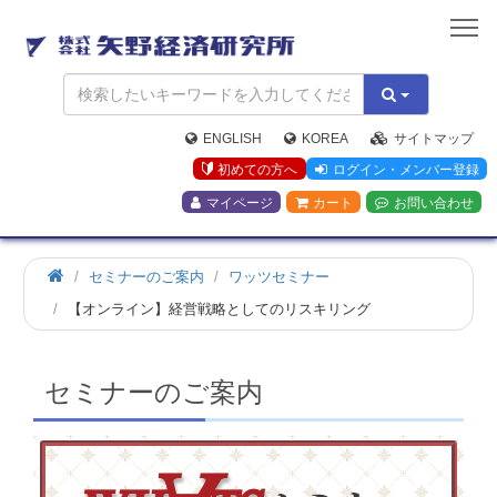
矢
野
経
済
研
究
ENGLISH
KOREA
サイトマップ
所
初めての方へ
ログイン・メンバー登録
マイページ
カート
お問い合わせ
ホ
セミナーのご案内
ワッツセミナー
ー
【オンライン】経営戦略としてのリスキリング
ム
セミナーのご案内