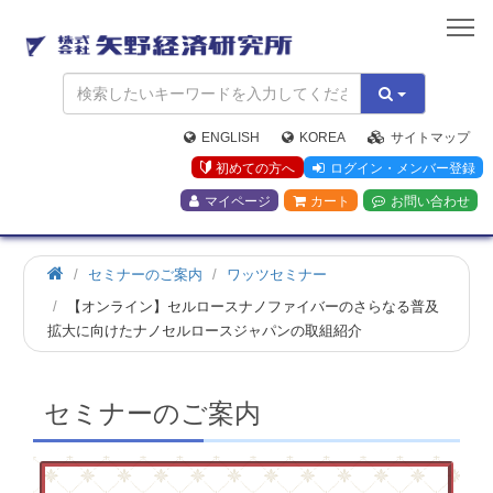
矢
野
経
済
研
究
ENGLISH
KOREA
サイトマップ
所
初めての方へ
ログイン・メンバー登録
マイページ
カート
お問い合わせ
ホ
セミナーのご案内
ワッツセミナー
ー
【オンライン】セルロースナノファイバーのさらなる普及
ム
拡大に向けたナノセルロースジャパンの取組紹介
セミナーのご案内