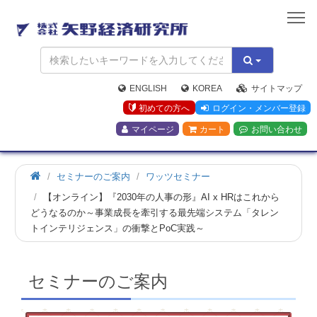
矢
野
経
済
研
究
ENGLISH
KOREA
サイトマップ
所
初めての方へ
ログイン・メンバー登録
マイページ
カート
お問い合わせ
ホ
セミナーのご案内
ワッツセミナー
ー
【オンライン】『2030年の人事の形』AI x HRはこれから
ム
どうなるのか～事業成長を牽引する最先端システム「タレン
トインテリジェンス」の衝撃とPoC実践～
セミナーのご案内