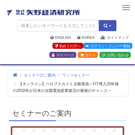
矢
野
経
済
研
究
ENGLISH
KOREA
サイトマップ
所
初めての方へ
ログイン・メンバー登録
マイページ
カート
お問い合わせ
ホ
セミナーのご案内
ワッツセミナー
ー
【オンライン】ペロブスカイト太陽電池～FIT導入20年後
ム
の2032年が日本の太陽電池産業復活の最後のチャンス～
セミナーのご案内