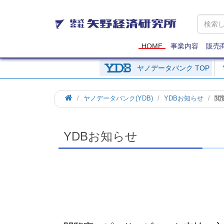
矢
野
経
済
HOME
事業内容
販売
研
究
ヤノデータバンク TOP
所
ホ
ヤノデータバンク(YDB)
YDBお知らせ
閲
ー
ム
YDBお知らせ