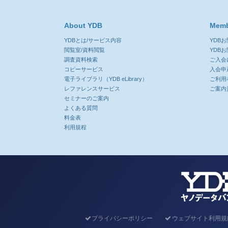
About YDB
Memb
YDBとは/サービス内容
YDB
閲覧室/資料閲覧
YDB
調査資料検索
ご入会
コピーサービス
入会申
電子ライブラリ（YDB eLibrary）
ご利用
レファレンスサービス
ご案内
セミナーのご案内
よくある質問
料金表
利用規程
プライバシーポリシー
ウェブサイト利用規