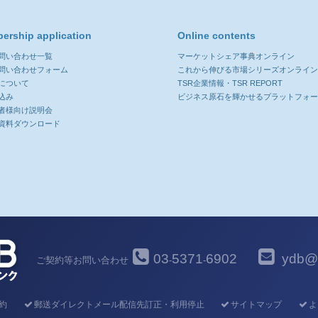
ership application
Online contents
お問い合わせ一覧
マーケットシェア事典オンライン
お問い合わせフォーム
これから伸びる市場シリーズオンライ
について
TSR企業情報・TSR REPORT
込み
ビジネス原石を輝かせるプラットフォ
者様向け説明会
資料ダウンロード
03
5371
6902
ydb@y
ご契約等お問い合わせ
-
-
約
郵送ダイレクトメール配信先訂正・利用停止
サイトマップ
よ