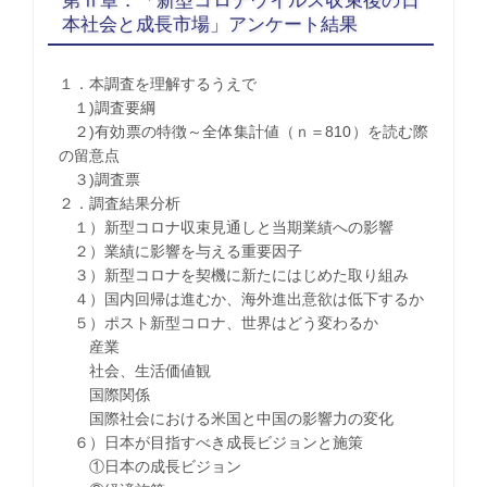
第Ⅱ章．「新型コロナウイルス収束後の日
本社会と成長市場」アンケート結果
１．本調査を理解するうえで
１)調査要綱
２)有効票の特徴～全体集計値（ｎ＝810）を読む際
の留意点
３)調査票
２．調査結果分析
１）新型コロナ収束見通しと当期業績への影響
２）業績に影響を与える重要因子
３）新型コロナを契機に新たにはじめた取り組み
４）国内回帰は進むか、海外進出意欲は低下するか
５）ポスト新型コロナ、世界はどう変わるか
産業
社会、生活価値観
国際関係
国際社会における米国と中国の影響力の変化
６）日本が目指すべき成長ビジョンと施策
①日本の成長ビジョン