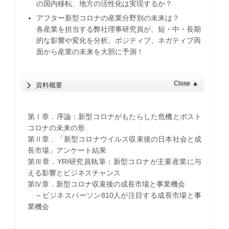
の国内移転、地方の活性化は実現するか？
アフター新型コロナの産業分野別の未来は？
各産業を担当する弊社理事研究員が、短・中・長期
的な影響や変化を分析。ポジティブ、ネガティブ両
面から産業の未来を大胆に予測！
Close
▲
資料概要
第Ⅰ章．序論：新型コロナがもたらした危機とポスト
コロナの未来の形
第Ⅱ章．「新型コロナウイルス収束後の日本社会と成
長市場」アンケート結果
第Ⅲ章．YRI研究員執筆：新型コロナが主要産業に与
える影響とビジネスチャンス
第Ⅳ章．新型コロナ収束後の成長市場と事業機会
～ビジネスパーソン810人が注目する成長市場と事
業機会