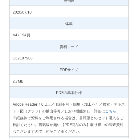
発刊日
2020/07/10
体裁
A4 / 194頁
資料コード
C62107900
PDFサイズ
2.7MB
PDFの基本仕様
Adobe Reader 7.0以上／印刷不可・編集・加工不可／検索・テキス
ト・図（グラフ）の抽出等可／しおり機能無し 詳細は
こちら
※紙媒体で資料をご利用される場合は、書籍版とのセット購入をご
検討ください。書籍版が無い【PDF商品のみ】取り扱いの調査資料
もございますので、何卒ご了承ください。