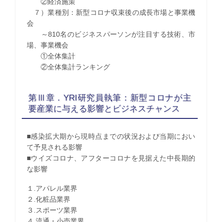
②経済施策
７）業種別：新型コロナ収束後の成長市場と事業機
会
～810名のビジネスパーソンが注目する技術、市
場、事業機会
①全体集計
②全体集計ランキング
第Ⅲ章．YRI研究員執筆：新型コロナが主
要産業に与える影響とビジネスチャンス
■感染拡大期から現時点までの状況および当期におい
て予見される影響
■ウイズコロナ、アフターコロナを見据えた中長期的
な影響
１.アパレル業界
２.化粧品業界
３.スポーツ業界
４.流通・小売業界