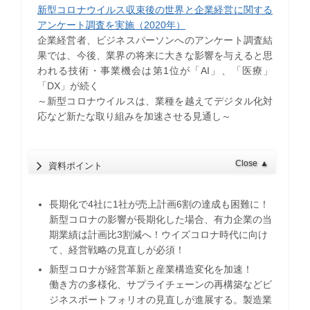
新型コロナウイルス収束後の世界と企業経営に関する
アンケート調査を実施（2020年）
企業経営者、ビジネスパーソンへのアンケート調査結
果では、今後、業界の将来に大きな影響を与えると思
われる技術・事業機会は第1位が「AI」、「医療」
「DX」が続く
～新型コロナウイルスは、業種を越えてデジタル化対
応など新たな取り組みを加速させる見通し～
Close
▲
資料ポイント
長期化で4社に1社が売上計画6割の達成も困難に！
新型コロナの影響が長期化した場合、有力企業の当
期業績は計画比3割減へ！ウイズコロナ時代に向け
て、経営戦略の見直しが必須！
新型コロナが経営革新と産業構造変化を加速！
働き方の多様化、サプライチェーンの再構築などビ
ジネスポートフォリオの見直しが進展する。製造業