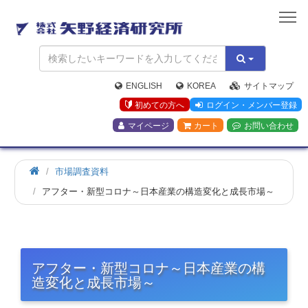
矢
野
経
済
研
究
ENGLISH
KOREA
サイトマップ
所
初めての方へ
ログイン・メンバー登録
マイページ
カート
お問い合わせ
市場調査資料
アフター・新型コロナ～日本産業の構造変化と成長市場～
アフター・新型コロナ～日本産業の構
造変化と成長市場～