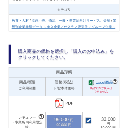
カテゴリ
教育・人材
/
流通小売、物流、一般・事業所向けサービス、金融
/
業
界別企業業績データ ～参入企業／仕入先／販売先／グループ企業～
購入商品の価格を選択し「購入のお申込み」を
クリックしてください。
商品形態
商品種類
価格(税込)
Excel商品
ご利用範囲
下段:本体価格
PDF
33,000
99,000
90,000
30,000