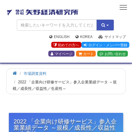
矢
野
経
済
研
究
ENGLISH
KOREA
サイトマップ
所
初めての方へ
ログイン・メンバー登録
マイページ
カート
お問い合わせ
市場調査資料
2022 「企業向け研修サービス」参入企業業績データ ～規
模／成長性／収益性／生産性～
2022 「企業向け研修サービス」参入企
業業績データ ～規模／成長性／収益性