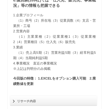
6.個別票(189社)では「仕入先、販売先、事業概
況」等の情報も把握できる
1.企業プロフィール
（1）商号（2）所在地（3）従業員数（4）支店・営
業所・工場
2.営業内容
（1）主業業種（2）従業業種1（3）従業業種
2（4）営業種目（5）仕入先（6）販売先
3.業績
（1）売上高5期（2）営業利益5期（3）経常利益5
期（4）当期純利益5期
4.事業概況 直近の事業概況
※上記は判明分のみ掲載
今回版の特徴： 1.EXCELをオプション購入可能 2.業
績数値を更新
リサーチ内容