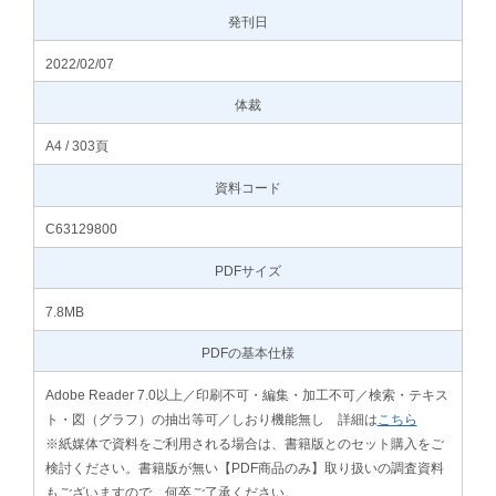
発刊日
2022/02/07
体裁
A4 / 303頁
資料コード
C63129800
PDFサイズ
7.8MB
PDFの基本仕様
Adobe Reader 7.0以上／印刷不可・編集・加工不可／検索・テキス
ト・図（グラフ）の抽出等可／しおり機能無し 詳細は
こちら
※紙媒体で資料をご利用される場合は、書籍版とのセット購入をご
検討ください。書籍版が無い【PDF商品のみ】取り扱いの調査資料
もございますので、何卒ご了承ください。