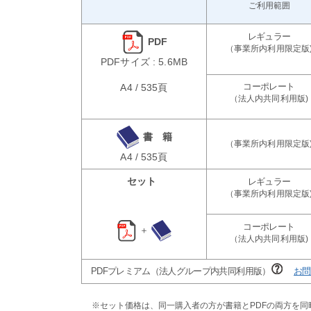
ご利用範囲
PDF
PDFサイズ : 5.6MB
A4 / 535頁
書 籍
A4 / 535頁
セット
＋
PDFプレミアム（法人グループ内共同利用版）
お問
※セット価格は、同一購入者の方が書籍とPDFの両方を