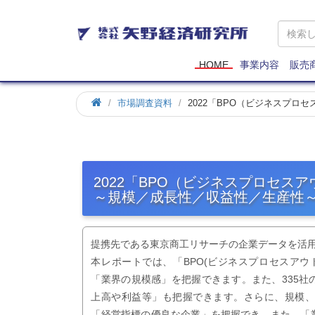
矢
野
経
済
HOME
事業内容
販売
研
究
市場調査資料
2022「BPO（ビジネスプ
所
2022「BPO（ビジネスプロセス
～規模／成長性／収益性／生産性
提携先である東京商工リサーチの企業データを活
本レポートでは、「BPO(ビジネスプロセスア
「業界の規模感」を把握できます。また、335
上高や利益等」も把握できます。さらに、規模
「経営指標の優良な企業」を把握でき、また、「