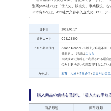
別票(335社)では「仕入先、販売先、事業概況」
※本資料では、423社の業界参入企業のEXCEL
発刊日
2022/01/17
資料コード
C63128300
PDFの基本仕様
Adobe Reader 7.0以上／
機能無し 詳細は
こちら
※紙媒体で資料をご利用される場合は
のみ】取り扱いの調査資料もござい
カテゴリ
教育・人材
/
情報通信
/
業界別企業業
購入商品の価格を選択し「購入のお申込
商品形態
商品種類