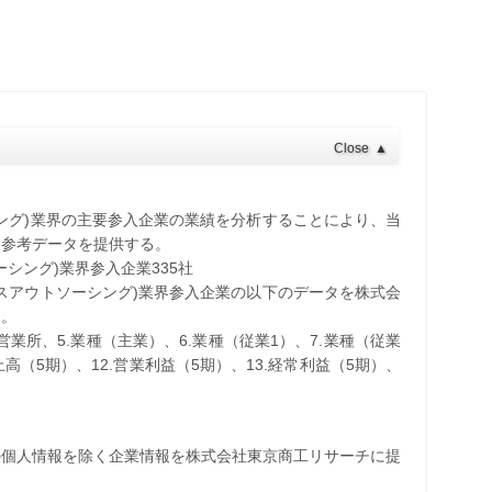
Close
▲
シング)業界の主要参入企業の業績を分析することにより、当
る参考データを提供する。
ーシング)業界参入企業335社
セスアウトソーシング)業界参入企業の以下のデータを株式会
た。
・営業所、5.業種（主業）、6.業種（従業1）、7.業種（従業
売上高（5期）、12.営業利益（5期）、13.経常利益（5期）、
の個人情報を除く企業情報を株式会社東京商工リサーチに提