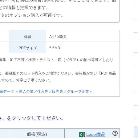
などの情報も把握できます。
データのオプション購入が可能です。
体裁
A4 / 535頁
PDFサイズ
5.6MB
印刷不可・編集・加工不可／検索・テキスト・図（グラフ）の抽出等可／しおり
、書籍版とのセット購入をご検討ください。書籍版が無い【PDF商品
ますので、何卒ご了承ください。
績データ ～参入企業／仕入先／販売先／グループ企業～
み」をクリックしてください。
価格(税込)
Excel商品