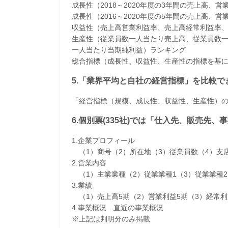
成長性（2018～2020年度の3年間の売上高
成長性（2016～2020年度の5年間の売上高
収益性（売上高営業利益率、売上高経常利益率
生産性（従業員数一人当たり売上高、従業員数
一人当たり当期純利益）ランキング
総合指標（成長性、収益性、生産性の指標を基
5.「業界平均と自社の経営指標」を比較で
「経営指標（規模、成長性、収益性、生産性）
6.個別票(335社)では「仕入先、販売先
1.企業プロフィール
（1）商号（2）所在地（3）従業員数（4）支
2.営業内容
（1）主業業種（2）従業業種1（3）従業業種2
3.業績
（1）売上高5期（2）営業利益5期（3）経常利
4.事業概況 直近の事業概況
※上記は判明分のみ掲載