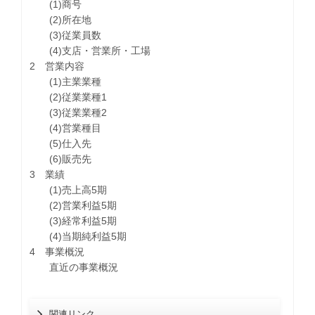
(1)商号
(2)所在地
(3)従業員数
(4)支店・営業所・工場
2 営業内容
(1)主業業種
(2)従業業種1
(3)従業業種2
(4)営業種目
(5)仕入先
(6)販売先
3 業績
(1)売上高5期
(2)営業利益5期
(3)経常利益5期
(4)当期純利益5期
4 事業概況
直近の事業概況
関連リンク