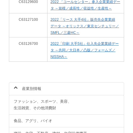
C63129600
2022 「コールセンター」参入企業業績デー
タ ～規模／成長性／収益性／生産性～
C63127100
2022「リース 大手4社」販売先企業業績
データ ～オリックス／東京センチュリー／
SMFL／三菱HC～
C63126700
2022「印刷 大手5社」仕入先企業業績デー
タ ～共同／大日本／凸版／フォームズ／
NISSHA～
産業別情報
ファッション、スポーツ、美容、
生活雑貨、その他消費財
食品、アグリ、バイオ