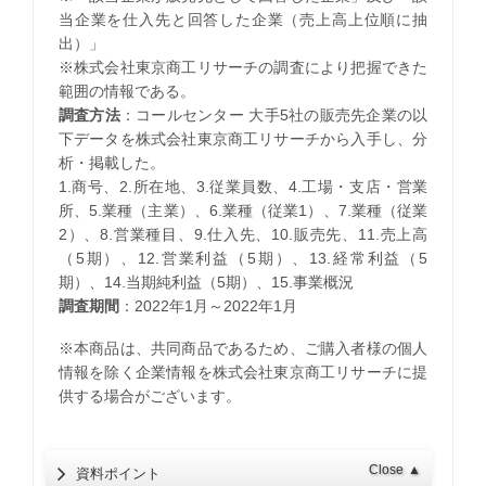
当企業を仕入先と回答した企業（売上高上位順に抽
出）」
※株式会社東京商工リサーチの調査により把握できた
範囲の情報である。
調査方法
：コールセンター 大手5社の販売先企業の以
下データを株式会社東京商工リサーチから入手し、分
析・掲載した。
1.商号、2.所在地、3.従業員数、4.工場・支店・営業
所、5.業種（主業）、6.業種（従業1）、7.業種（従業
2）、8.営業種目、9.仕入先、10.販売先、11.売上高
（5期）、12.営業利益（5期）、13.経常利益（5
期）、14.当期純利益（5期）、15.事業概況
調査期間
：2022年1月～2022年1月
※本商品は、共同商品であるため、ご購入者様の個人
情報を除く企業情報を株式会社東京商工リサーチに提
供する場合がございます。
Close
▲
資料ポイント