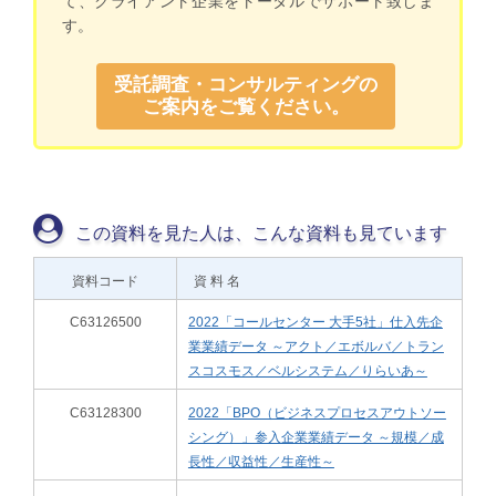
て、クライアント企業をトータルでサポート致しま
す。
受託調査・コンサルティングの
ご案内をご覧ください。
この資料を見た人は、こんな資料も見ています
資料コード
資 料 名
C63126500
2022「コールセンター 大手5社」仕入先企
業業績データ ～アクト／エボルバ／トラン
スコスモス／ベルシステム／りらいあ～
C63128300
2022「BPO（ビジネスプロセスアウトソー
シング）」参入企業業績データ ～規模／成
長性／収益性／生産性～