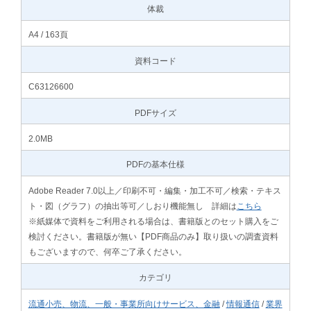
体裁
A4 / 163頁
資料コード
C63126600
PDFサイズ
2.0MB
PDFの基本仕様
Adobe Reader 7.0以上／印刷不可・編集・加工不可／検索・テキス
ト・図（グラフ）の抽出等可／しおり機能無し 詳細は
こちら
※紙媒体で資料をご利用される場合は、書籍版とのセット購入をご
検討ください。書籍版が無い【PDF商品のみ】取り扱いの調査資料
もございますので、何卒ご了承ください。
カテゴリ
流通小売、物流、一般・事業所向けサービス、金融
/
情報通信
/
業界