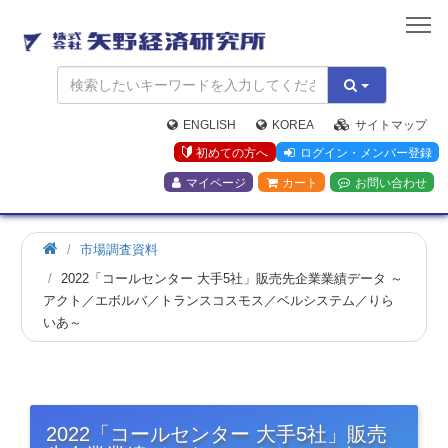
矢
野
経
済
研
究
ENGLISH
KOREA
サイトマップ
所
初めての方へ
ログイン・メンバー登録
マイページ
カート
お問い合わせ
市場調査資料
2022「コールセンター 大手5社」販売先企業業績データ ～
アクト／エボルバ／トランスコスモス／ベルシステム／りら
いあ～
2022「コールセンター 大手5社」販売