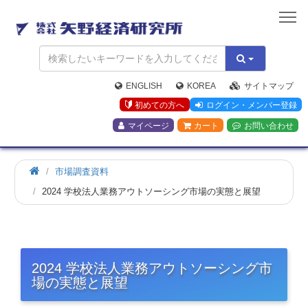
矢
野
経
済
研
究
ENGLISH
KOREA
サイトマップ
所
初めての方へ
ログイン・メンバー登録
マイページ
カート
お問い合わせ
市場調査資料
2024 学校法人業務アウトソーシング市場の実態と展望
2024 学校法人業務アウトソーシング市
場の実態と展望