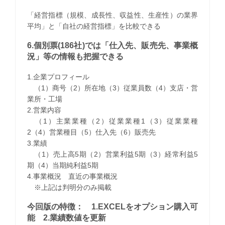
「経営指標（規模、成長性、収益性、生産性）の業界
平均」と「自社の経営指標」を比較できる
6.個別票(186社)では「仕入先、販売先、事業概
況」等の情報も把握できる
1.企業プロフィール
（1）商号（2）所在地（3）従業員数（4）支店・営
業所・工場
2.営業内容
（1）主業業種（2）従業業種1（3）従業業種
2（4）営業種目（5）仕入先（6）販売先
3.業績
（1）売上高5期（2）営業利益5期（3）経常利益5
期（4）当期純利益5期
4.事業概況 直近の事業概況
※上記は判明分のみ掲載
今回版の特徴： 1.EXCELをオプション購入可
能 2.業績数値を更新