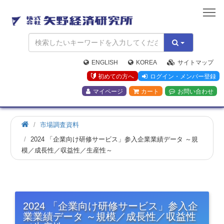
矢
野
経
済
研
究
ENGLISH
KOREA
サイトマップ
所
初めての方へ
ログイン・メンバー登録
マイページ
カート
お問い合わせ
市場調査資料
2024 「企業向け研修サービス」参入企業業績データ ～規
模／成長性／収益性／生産性～
2024 「企業向け研修サービス」参入企
業業績データ ～規模／成長性／収益性