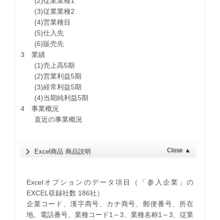
(2)従業業種1
(3)従業業種2
(4)営業種目
(5)仕入先
(6)販売先
3 業績
(1)売上高5期
(2)営業利益5期
(3)経常利益5期
(4)当期純利益5期
4 事業概況
直近の事業概況
Close
▲
Excel商品 商品説明
Excelオプションのデータ項目（「参入企業」の
EXCEL収録社数 186社）
企業コード、漢字商号、カナ商号、郵便番号、所在
地、電話番号、業種コード1～3、業種名称1～3、従業