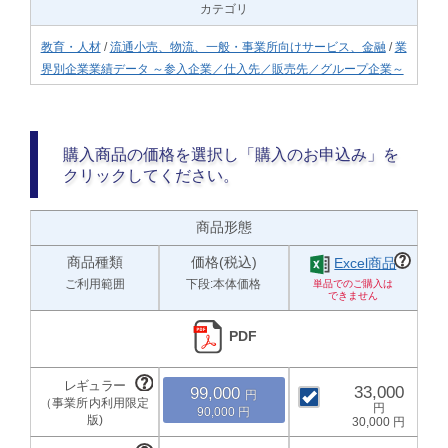
カテゴリ
教育・人材
/
流通小売、物流、一般・事業所向けサービス、金融
/
業
界別企業業績データ ～参入企業／仕入先／販売先／グループ企業～
購入商品の価格を選択し「購入のお申込み」を
クリックしてください。
商品形態
商品種類
価格(税込)
Excel商品
ご利用範囲
下段:本体価格
PDF
33,000
99,000
90,000
30,000