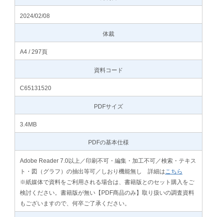
2024/02/08
体裁
A4 / 297頁
資料コード
C65131520
PDFサイズ
3.4MB
PDFの基本仕様
Adobe Reader 7.0以上／印刷不可・編集・加工不可／検索・テキス
ト・図（グラフ）の抽出等可／しおり機能無し 詳細は
こちら
※紙媒体で資料をご利用される場合は、書籍版とのセット購入をご
検討ください。書籍版が無い【PDF商品のみ】取り扱いの調査資料
もございますので、何卒ご了承ください。