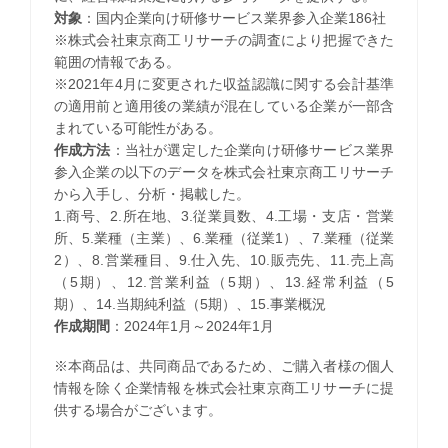
対象
：国内企業向け研修サービス業界参入企業186社
※株式会社東京商工リサーチの調査により把握できた
範囲の情報である。
※2021年4月に変更された収益認識に関する会計基準
の適用前と適用後の業績が混在している企業が一部含
まれている可能性がある。
作成方法
：当社が選定した企業向け研修サービス業界
参入企業の以下のデータを株式会社東京商工リサーチ
から入手し、分析・掲載した。
1.商号、2.所在地、3.従業員数、4.工場・支店・営業
所、5.業種（主業）、6.業種（従業1）、7.業種（従業
2）、8.営業種目、9.仕入先、10.販売先、11.売上高
（5期）、12.営業利益（5期）、13.経常利益（5
期）、14.当期純利益（5期）、15.事業概況
作成期間
：2024年1月～2024年1月
※本商品は、共同商品であるため、ご購入者様の個人
情報を除く企業情報を株式会社東京商工リサーチに提
供する場合がございます。