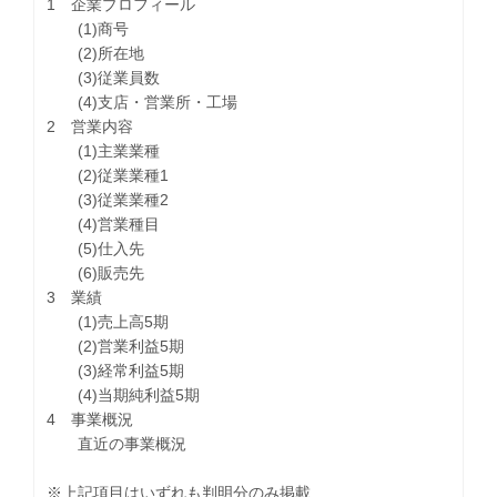
1 企業プロフィール
(1)商号
(2)所在地
(3)従業員数
(4)支店・営業所・工場
2 営業内容
(1)主業業種
(2)従業業種1
(3)従業業種2
(4)営業種目
(5)仕入先
(6)販売先
3 業績
(1)売上高5期
(2)営業利益5期
(3)経常利益5期
(4)当期純利益5期
4 事業概況
直近の事業概況
※上記項目はいずれも判明分のみ掲載