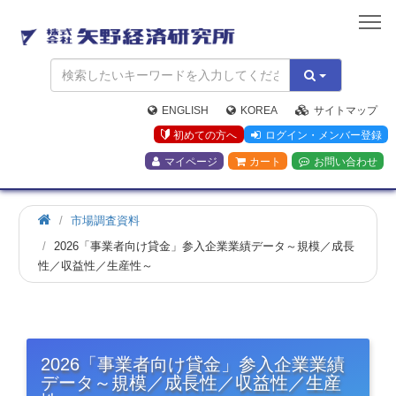
矢
野
経
済
研
究
ENGLISH
KOREA
サイトマップ
所
初めての方へ
ログイン・メンバー登録
マイページ
カート
お問い合わせ
市場調査資料
2026「事業者向け貸金」参入企業業績データ～規模／成長
性／収益性／生産性～
2026「事業者向け貸金」参入企業業績
データ～規模／成長性／収益性／生産