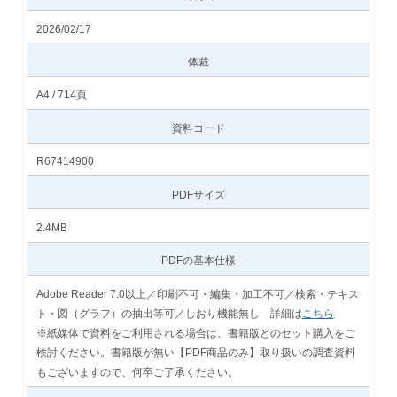
2026/02/17
体裁
A4 / 714頁
資料コード
R67414900
PDFサイズ
2.4MB
PDFの基本仕様
Adobe Reader 7.0以上／印刷不可・編集・加工不可／検索・テキス
ト・図（グラフ）の抽出等可／しおり機能無し 詳細は
こちら
※紙媒体で資料をご利用される場合は、書籍版とのセット購入をご
検討ください。書籍版が無い【PDF商品のみ】取り扱いの調査資料
もございますので、何卒ご了承ください。