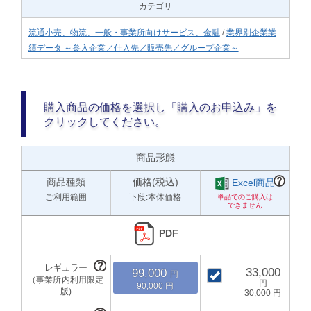
カテゴリ
流通小売、物流、一般・事業所向けサービス、金融
/
業界別企業業
績データ ～参入企業／仕入先／販売先／グループ企業～
購入商品の価格を選択し「購入のお申込み」を
クリックしてください。
商品形態
商品種類
価格(税込)
Excel商品
ご利用範囲
下段:本体価格
PDF
33,000
99,000
90,000
30,000