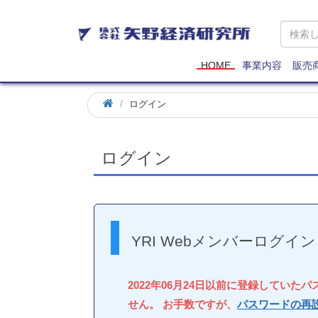
矢
野
経
済
HOME
事業内容
販売
研
究
ログイン
所
ログイン
YRI Webメンバーログイン
2022年06月24日以前に登録していた
せん。 お手数ですが、
パスワードの再