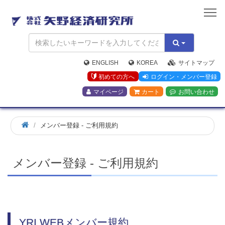
矢
野
経
済
研
究
ENGLISH
KOREA
サイトマップ
所
初めての方へ
ログイン・メンバー登録
マイページ
カート
お問い合わせ
ホ
メンバー登録 - ご利用規約
ー
ム
メンバー登録 - ご利用規約
YRI WEBメンバー規約