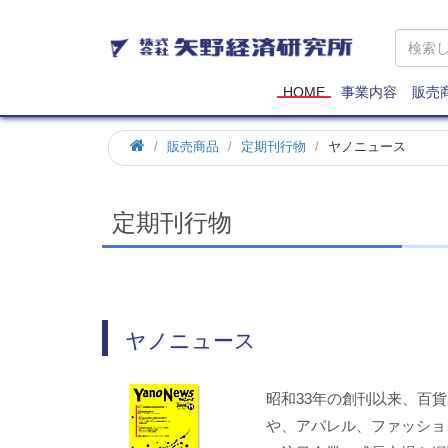
矢
野
経
済
HOME
事業内容
販売
研
究
ホ
販売商品
定期刊行物
ヤノニュース
所
ー
ム
定期刊行物
ヤノニュース
昭和33年の創刊以来、百
や、アパレル、ファッショ