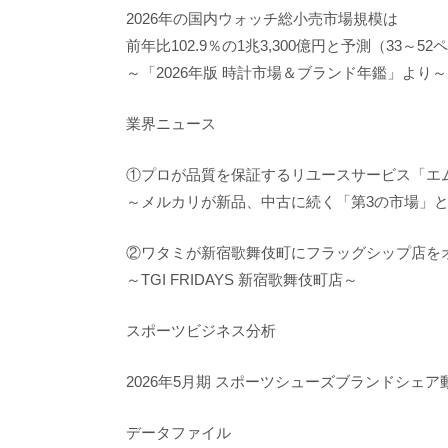
2026年の国内ウォッチ総小売市場規模は
前年比102.9％の1兆3,300億円と予測（33～52
～「2026年版 時計市場＆ブランド年鑑」より～
業界ニュース
①プロが品質を保証するリユースサービス「エム
～メルカリが新品、中古に続く「第3の市場」
②ワタミが新宿歌舞伎町にフラッグシップ店をオ
～TGI FRIDAYS 新宿歌舞伎町店～
スポーツビジネス分析
2026年5月期 スポーツシューズブランドシェア
データファイル