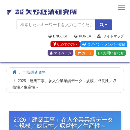
矢
野
経
済
研
究
ENGLISH
KOREA
サイトマップ
所
初めての方へ
ログイン・メンバー登録
マイページ
カート
お問い合わせ
市場調査資料
2026「建築工事」参入企業業績データ～規模／成長性／収
益性／生産性～
2026「建築工事」参入企業業績データ
～規模／成長性／収益性／生産性～