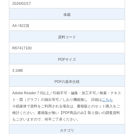
2026/02/17
体裁
A4 / 822頁
資料コード
R67417100
PDFサイズ
3.1MB
PDFの基本仕様
Adobe Reader 7.0以上／印刷不可・編集・加工不可／検索・テキス
ト・図（グラフ）の抽出等可／しおり機能無し 詳細は
こちら
※紙媒体で資料をご利用される場合は、書籍版とのセット購入をご
検討ください。書籍版が無い【PDF商品のみ】取り扱いの調査資料
もございますので、何卒ご了承ください。
カテゴリ