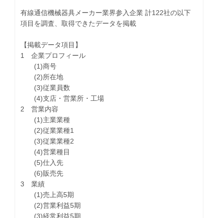
有線通信機械器具メーカー業界参入企業 計122社の以下
項目を調査、取得できたデータを掲載
【掲載データ項目】
1 企業プロフィール
(1)商号
(2)所在地
(3)従業員数
(4)支店・営業所・工場
2 営業内容
(1)主業業種
(2)従業業種1
(3)従業業種2
(4)営業種目
(5)仕入先
(6)販売先
3 業績
(1)売上高5期
(2)営業利益5期
(3)経常利益5期