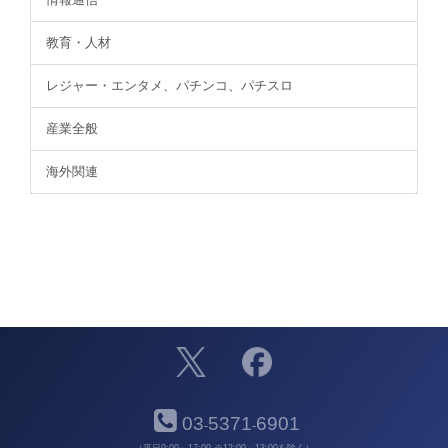
教育・人材
レジャー・エンタメ、パチンコ、パチスロ
産業全般
海外関連
03
5371
6901
-
-