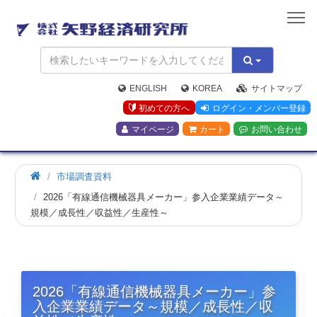
矢
野
経
済
研
究
ENGLISH
KOREA
サイトマップ
所
初めての方へ
ログイン・メンバー登録
マイページ
カート
お問い合わせ
市場調査資料
2026「有線通信機械器具メーカー」参入企業業績データ～
規模／成長性／収益性／生産性～
2026「有線通信機械器具メーカー」参
入企業業績データ～規模／成長性／収