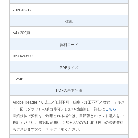
2026/02/17
体裁
A4 / 209頁
資料コード
R67420800
PDFサイズ
1.2MB
PDFの基本仕様
Adobe Reader 7.0以上／印刷不可・編集・加工不可／検索・テキス
ト・図（グラフ）の抽出等可／しおり機能無し 詳細は
こちら
※紙媒体で資料をご利用される場合は、書籍版とのセット購入をご
検討ください。書籍版が無い【PDF商品のみ】取り扱いの調査資料
もございますので、何卒ご了承ください。