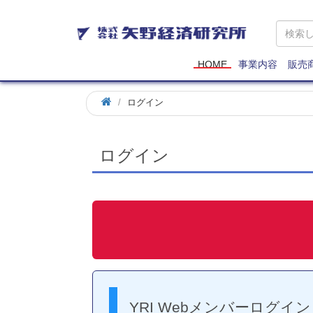
矢
野
経
済
HOME
事業内容
販売
研
究
ログイン
所
ログイン
YRI Webメンバーログイン