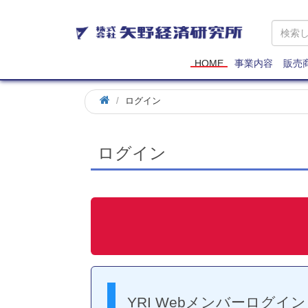
矢
野
経
済
HOME
事業内容
販売
研
究
ログイン
所
ログイン
YRI Webメンバーログイン