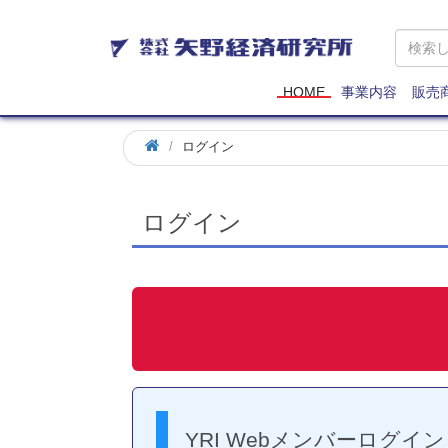
矢
野
経
済
HOME
事業内容
販売
研
究
ログイン
所
ログイン
YRI Webメンバーログイン