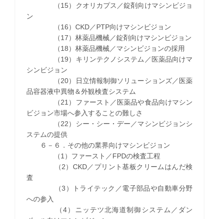
（15）クオリカプス／錠剤向けマシンビジョ
ン
（16）CKD／PTP向けマシンビジョン
（17）林薬品機械／錠剤向けマシンビジョン
（18）林薬品機械／マシンビジョンの採用
（19）キリンテクノシステム／医薬品向けマ
シンビジョン
（20）日立情報制御ソリューションズ／医薬
品容器液中異物＆外観検査システム
（21）ファースト／医薬品や食品向けマシン
ビジョン市場へ参入することの難しさ
（22）シー・シー・デー／マシンビジョンシ
ステムの提供
６－６．その他の業界向けマシンビジョン
（1）ファースト／FPDの検査工程
（2）CKD／プリント基板クリームはんだ検
査
（3）トライテック／電子部品や自動車分野
への参入
（4）ニッテツ北海道制御システム／ダン