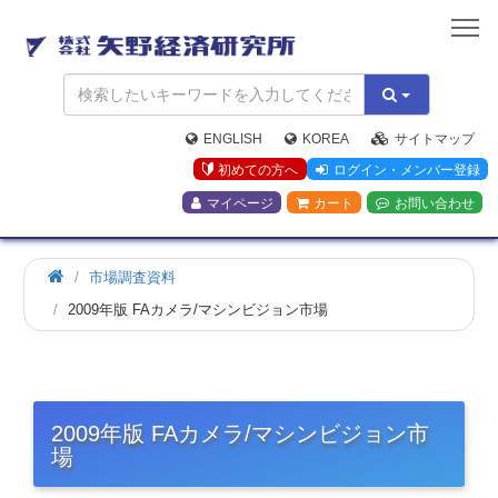
矢
野
経
済
研
究
ENGLISH
KOREA
サイトマップ
所
初めての方へ
ログイン・メンバー登録
マイページ
カート
お問い合わせ
市場調査資料
2009年版 FAカメラ/マシンビジョン市場
2009年版 FAカメラ/マシンビジョン市
場