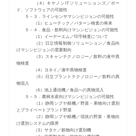
（4）キヤノンITソリューションズ／ボー
ド、ソフトウェアの可能性
５－３．ラインセンサマシンビジョンの可能性
（1）ヒューテック／パターン検査の将来
５－４．食品・飲料向けマシンビジョンの可能性
（1）イーデーエム／印字検査について
（2）日立情報制御ソリューション／食品向
けマシンビジョンの需要動向
（3）スキャンテクノロジー／飲料の液中異
物検査
（4）ヨネイ／液中異物検査
（5）日立プラントテクノロジー／飲料の異
物混入
（6）池上通信機／食品への異物混入
５－５．農林水産向けマシンビジョンの可能性
（1）静岡シブヤ精機／野菜・果物向け選別
とプライベートブランド野菜
（2）静岡シブヤ精機／現状の野菜・果物向
け選別システムの限界
（3）サタケ／穀物向け選別機