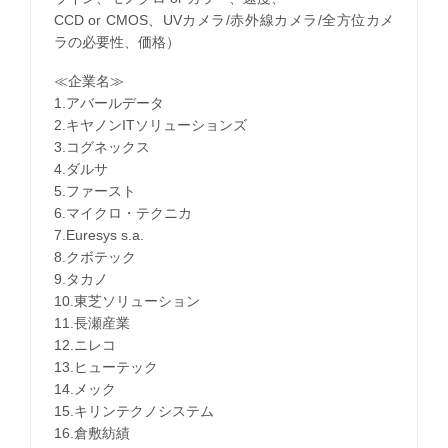
CCD or CMOS、UVカメラ/赤外線カメラ/全方位カメ
ラの必要性、価格）
≪企業名≫
1.アバールデータ
2.キヤノンITソリューションズ
3.コグネックス
4.ダルサ
5.ファースト
6.マイクロ・テクニカ
7.Euresys s.a.
8.クボテック
9.タカノ
10.東芝ソリューション
11.長瀬産業
12.ニレコ
13.ヒューテック
14.メック
15.キリンテクノシステム
16.倉敷紡績