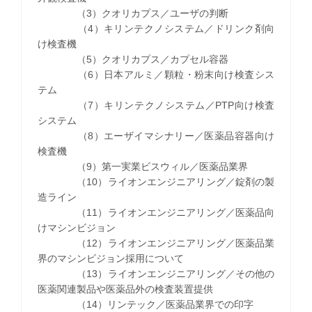
（3）クオリカプス／ユーザの判断
（4）キリンテクノシステム／ドリンク剤向
け検査機
（5）クオリカプス／カプセル容器
（6）日本アルミ／顆粒・粉末向け検査シス
テム
（7）キリンテクノシステム／PTP向け検査
システム
（8）エーザイマシナリー／医薬品容器向け
検査機
（9）第一実業ビスウィル／医薬品業界
（10）ライオンエンジニアリング／錠剤の製
造ライン
（11）ライオンエンジニアリング／医薬品向
けマシンビジョン
（12）ライオンエンジニアリング／医薬品業
界のマシンビジョン採用について
（13）ライオンエンジニアリング／その他の
医薬関連製品や医薬品外の検査装置提供
（14）リンテック／医薬品業界での印字