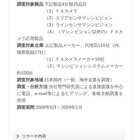
調査対象製品
:下記製品4分類25品目
（1）ＦＡカメラ
（2）エリアセンサマシンビジョン
（3）ラインセンサマシンビジョン
（4）（マシンビジョン以外の）ＦＡカ
メラ応用製品
調査対象企業
:上記製品メーカー、代理店110社（内、
個票収録27社）
（1）ＦＡカメラメーカー10社
（2）マシンビジョンシステムメーカー
約100社
調査対象地域
:日本国内（一部、海外企業を調査）
調査・分析方法
:当社専門研究員による直接面接を中心
に電話、e-mail等によるヒアリング、各種文献調査を
併用
調査期間
:2008年8月～2009年1月
リサーチ内容