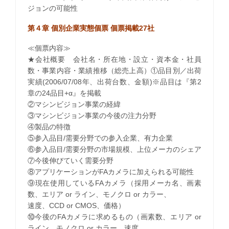
ジョンの可能性
第４章 個別企業実態個票 個票掲載27社
≪個票内容≫
★会社概要 会社名・所在地・設立・資本金・社員
数・事業内容・業績推移（総売上高）①品目別／出荷
実績(2006/07/08年、出荷台数、金額)※品目は『第2
章の24品目+α』を掲載
②マシンビジョン事業の経緯
③マシンビジョン事業の今後の注力分野
④製品の特徴
⑤参入品目/需要分野での参入企業、有力企業
⑥参入品目/需要分野の市場規模、上位メーカのシェア
⑦今後伸びていく需要分野
⑧アプリケーションがFAカメラに加えられる可能性
⑨現在使用しているFAカメラ（採用メーカ名、画素
数、エリア or ライン、モノクロ or カラー、
速度、CCD or CMOS、価格）
⑩今後のFAカメラに求めるもの（画素数、エリア or
ライン、モノクロ or カラー、速度、