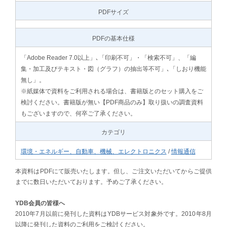
PDFサイズ
PDFの基本仕様
「Adobe Reader 7.0以上」､「印刷不可」・「検索不可」、「編
集・加工及びテキスト・図（グラフ）の抽出等不可」､「しおり機能
無し」。
※紙媒体で資料をご利用される場合は、書籍版とのセット購入をご
検討ください。書籍版が無い【PDF商品のみ】取り扱いの調査資料
もございますので、何卒ご了承ください。
カテゴリ
環境・エネルギー、自動車、機械、エレクトロニクス
/
情報通信
本資料はPDFにて販売いたします。但し、ご注文いただいてからご提供
までに数日いただいております。予めご了承ください。
YDB会員の皆様へ
2010年7月以前に発刊した資料はYDBサービス対象外です。2010年8月
以降に発刊した資料のご利用をご検討ください。