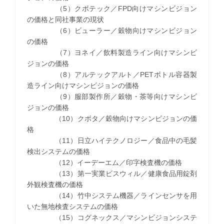
（5）クボテック／FPD向けマシンビジョン
の価格と同社事業の現状
（6）ビューラー／穀物向けマシンビジョン
の価格
（7）ヨネイ／飲料製造ライン向けマシンビ
ジョンの価格
（8）アルテックアルト／PETボトル容器製
造ライン向けマシンビジョンの価格
（9）服部製作所／穀物・茶等向けマシンビ
ジョンの価格
（10）クボタ／穀物向けマシンビジョンの価
格
（11）日立ハイテクノロジー／食品中の毛髪
検出システムの価格
（12）イーデーエム／印字検査機の価格
（13）第一実業ビスウィル／健康食品用錠剤
外観検査機の価格
（14）竹中システム機器／ラインセンサを用
いた無地検査システムの価格
（15）コグネックス／マシンビジョンシステ