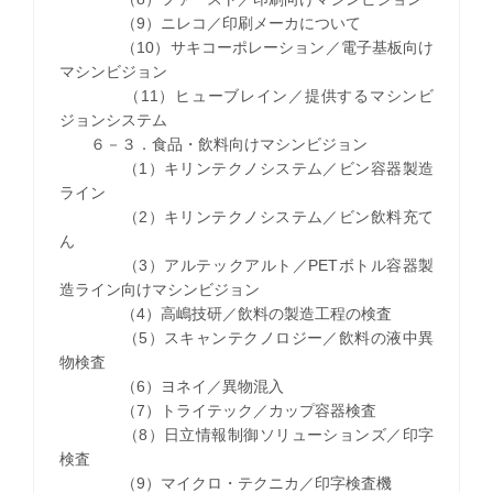
（9）ニレコ／印刷メーカについて
（10）サキコーポレーション／電子基板向け
マシンビジョン
（11）ヒューブレイン／提供するマシンビ
ジョンシステム
６－３．食品・飲料向けマシンビジョン
（1）キリンテクノシステム／ビン容器製造
ライン
（2）キリンテクノシステム／ビン飲料充て
ん
（3）アルテックアルト／PETボトル容器製
造ライン向けマシンビジョン
（4）高嶋技研／飲料の製造工程の検査
（5）スキャンテクノロジー／飲料の液中異
物検査
（6）ヨネイ／異物混入
（7）トライテック／カップ容器検査
（8）日立情報制御ソリューションズ／印字
検査
（9）マイクロ・テクニカ／印字検査機