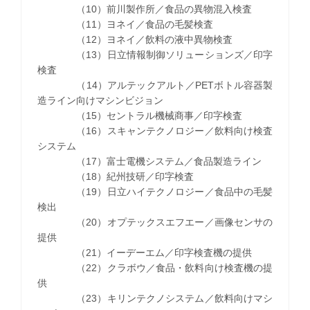
（10）前川製作所／食品の異物混入検査
（11）ヨネイ／食品の毛髪検査
（12）ヨネイ／飲料の液中異物検査
（13）日立情報制御ソリューションズ／印字
検査
（14）アルテックアルト／PETボトル容器製
造ライン向けマシンビジョン
（15）セントラル機械商事／印字検査
（16）スキャンテクノロジー／飲料向け検査
システム
（17）富士電機システム／食品製造ライン
（18）紀州技研／印字検査
（19）日立ハイテクノロジー／食品中の毛髪
検出
（20）オプテックスエフエー／画像センサの
提供
（21）イーデーエム／印字検査機の提供
（22）クラボウ／食品・飲料向け検査機の提
供
（23）キリンテクノシステム／飲料向けマシ