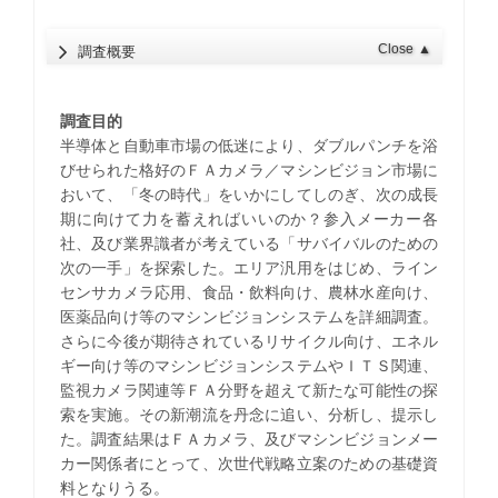
Close
▲
調査概要
調査目的
半導体と自動車市場の低迷により、ダブルパンチを浴
びせられた格好のＦＡカメラ／マシンビジョン市場に
おいて、「冬の時代」をいかにしてしのぎ、次の成長
期に向けて力を蓄えればいいのか？参入メーカー各
社、及び業界識者が考えている「サバイバルのための
次の一手」を探索した。エリア汎用をはじめ、ライン
センサカメラ応用、食品・飲料向け、農林水産向け、
医薬品向け等のマシンビジョンシステムを詳細調査。
さらに今後が期待されているリサイクル向け、エネル
ギー向け等のマシンビジョンシステムやＩＴＳ関連、
監視カメラ関連等ＦＡ分野を超えて新たな可能性の探
索を実施。その新潮流を丹念に追い、分析し、提示し
た。調査結果はＦＡカメラ、及びマシンビジョンメー
カー関係者にとって、次世代戦略立案のための基礎資
料となりうる。