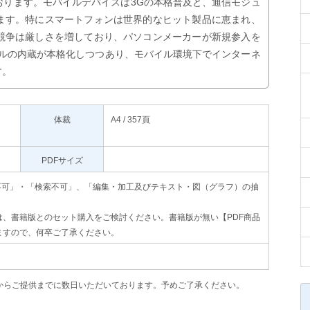
おります。モバイルデバイスは3Gの本格普及と、通信モジュ
ます。特にスマートフォンは世界的なヒット製品に恵まれ、
競争は厳しさを増しており、パソコンメーカーが新規参入を
ールの内蔵が本格化しつつあり、モバイル環境下でインターネ
す。
体裁
A4 / 357頁
PDFサイズ
」､「印刷不可」・「検索不可」、「編集・加工及びテキスト・図（グラフ）の抽
、書籍版とのセット購入をご検討ください。書籍版が無い【PDF商品
ますので、何卒ご了承ください。
からご提供までに数日いただいております。予めご了承ください。