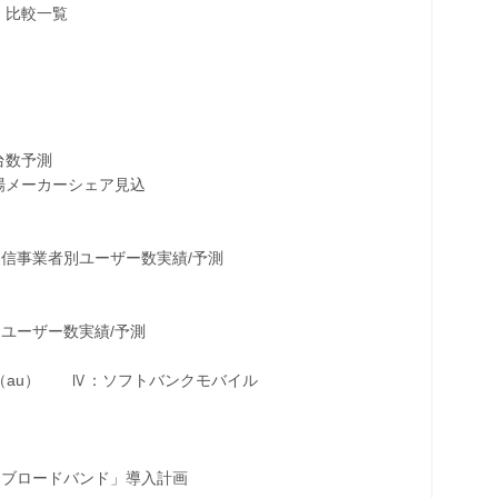
比較一覧
台数予測
メーカーシェア見込
事業者別ユーザー数実績/予測
ーザー数実績/予測
au） Ⅳ：ソフトバンクモバイル
ロードバンド」導入計画