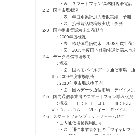
・表：スマートフォン/高機能携帯電話 
2-2：国内市場概況
・表：年度別累計加入者数実績・予測
・図：携帯電話純増数実績・予測
2-3：国内携帯電話端末出荷動向
Ⅰ：2009年度概況
・表：移動体通信端末 2009年度出荷
・図：2009年度国内移動体通信端末市場
2-4：データ通信市場動向
Ⅰ：概況
・図：国内モバイルデータ通信市場 通信
Ⅱ：2009年度市場規模
Ⅲ：2010年度市場規模予測
・図：国内データ通信市場 デバイス別ユ
2-5：国内通信事業者のスマートフォン導入状況
Ⅰ：概況 Ⅱ：NTTドコモ Ⅲ：KDDI（
Ⅴ：ウィルコム Ⅵ：イー・モバイル
2-6：スマートフォンプラットフォーム動向
Ⅰ：国内通信規格採用動向
・図：通信事業者各社の「ワイヤレス・ブ