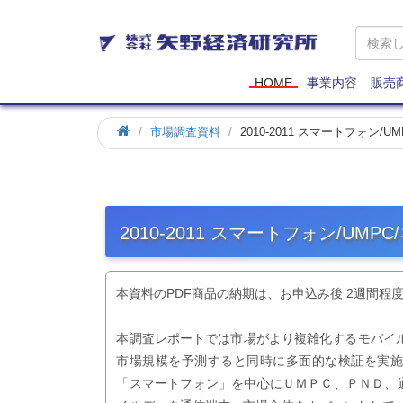
矢
野
経
済
HOME
事業内容
販売
研
究
市場調査資料
2010-2011 スマートフォン
所
2010-2011 スマートフォン/U
本資料のPDF商品の納期は、お申込み後 2週間程
本調査レポートでは市場がより複雑化するモバイル
市場規模を予測すると同時に多面的な検証を実
「スマートフォン」を中心にＵＭＰＣ、ＰＮＤ、