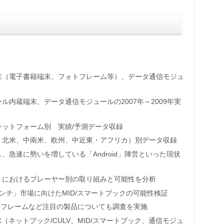
末（電子書籍端末、フォトフレーム等）、データ通信モジュ
ル内蔵端末、データ通信モジュールの2007年～2009年実
ットフォーム別 実績/予測データ収録
、北米、中南米、欧州、中近東・アフリカ）別データ収録
」に対し、急速に勢いを増している「Android」陣営といった現状
」におけるプレーヤー別の取り組みと可能性を分析
ンチ」市場に向けたMID/スマートブックの可能性検証
ォトフレームなど注目の製品についても調査を実施
（ネットブック/CULV、MID/スマートブック、通信モジュ