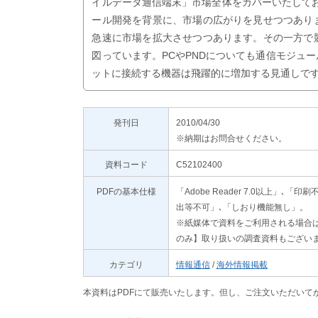
イルデータ通信端末」市場全体をカバーいたして
ール開発を背景に、市場の広がりを見せつつあり
急速に市場を拡大させつつあります。その一方で
図っています。PCやPNDについても通信モジュ
ットに接続する機器は飛躍的に増加する見通しで
発刊日
2010/04/30
※納期はお問合せください。
資料コード
C52102400
PDFの基本仕様
「Adobe Reader 7.0以上
出等不可」､「しおり機能無し」。
※紙媒体で資料をご利用される場合は
のみ】取り扱いの調査資料もござい
カテゴリ
情報通信
/
海外情報掲載
本資料はPDFにて販売いたします。但し、ご注文いただいて