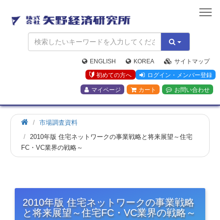
矢
野
経
済
研
究
ENGLISH
KOREA
サイトマップ
所
初めての方へ
ログイン・メンバー登録
マイページ
カート
お問い合わせ
市場調査資料
2010年版 住宅ネットワークの事業戦略と将来展望～住宅
FC・VC業界の戦略～
2010年版 住宅ネットワークの事業戦略
と将来展望～住宅FC・VC業界の戦略～