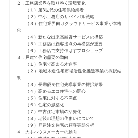
２．工務店業界を取り巻く環境変化
（１）第3世代の住宅供給業者
（２）中小工務店のサバイバル戦略
（３）住宅業界向けクラウドサービス事業が本格
化
（４）新たな出来高融資サービスの構築
（５）工務店は顧客接点の再構築が重要
（６）工務店で支持伸ばすプロショップ
３．戸建て住宅需要の動向
（１）住宅で高まる木造率
（２）地域木造住宅市場活性化推進事業の採択結
果
（３）長期優良住宅先導事業の採択結果
（４）高めるエコ住宅への関心
（５）住宅に対する不満点
（６）住宅の減築化
（７）中古住宅市場の活発化
（８）老後の理想の住まいについて
（９）戸建注文住宅の顧客実態分析
４．大手ハウスメーカーの動向