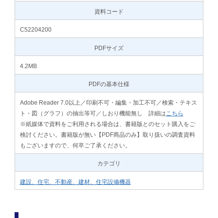
資料コード
C52204200
PDFサイズ
4.2MB
PDFの基本仕様
Adobe Reader 7.0以上／印刷不可・編集・加工不可／検索・テキス
ト・図（グラフ）の抽出等可／しおり機能無し 詳細は
こちら
※紙媒体で資料をご利用される場合は、書籍版とのセット購入をご
検討ください。書籍版が無い【PDF商品のみ】取り扱いの調査資料
もございますので、何卒ご了承ください。
カテゴリ
建設、住宅、不動産、建材、住宅設備機器