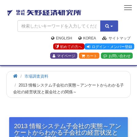
矢
野
経
済
研
究
ENGLISH
KOREA
サイトマップ
所
初めての方へ
ログイン・メンバー登録
マイページ
カート
お問い合わせ
市場調査資料
2013 情報システム子会社の実態～アンケートからわかる子
会社の経営状況と親会社との関係～
2013 情報システム子会社の実態～アン
ケートからわかる子会社の経営状況と