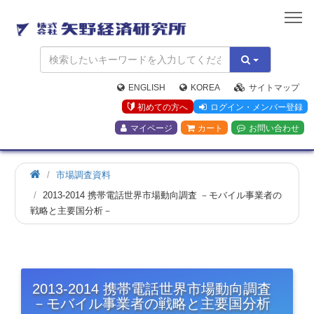
矢
野
経
済
研
究
ENGLISH
KOREA
サイトマップ
所
初めての方へ
ログイン・メンバー登録
マイページ
カート
お問い合わせ
市場調査資料
2013-2014 携帯電話世界市場動向調査 －モバイル事業者の
戦略と主要国分析－
2013-2014 携帯電話世界市場動向調査
－モバイル事業者の戦略と主要国分析