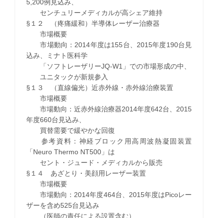
5,200例見込み、
センチュリーメディカルが高シェア維持
§１２ （疼痛緩和）半導体レーザー治療器
市場概要
市場動向：2014年度は155台、2015年度190台見
込み、ミナト医科学
「ソフトレーザリーJQ-W1」での市場形成の中、
ユニタックが新規参入
§１３ （直線偏光）近赤外線・赤外線治療装置
市場概要
市場動向：近赤外線治療器2014年度642台、2015
年度660台見込み、
買替需要で緩やかな回復
参考資料：神経ブロック用高周波熱凝固装置
「Neuro Thermo NT500」は
セント・ジュード・メディカルから販売
§１４ あざとり・美顔用レーザー装置
市場概要
市場動向：2014年度464台、2015年度はPicoレー
ザーを含め525台見込み
（医師の責任による設置含む）