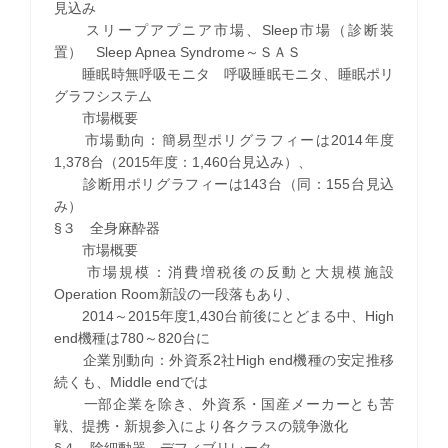
見込み
スリープアプニア市場、Sleep市場（診断装
置） Sleep Apnea Syndrome～ＳＡＳ
睡眠時無呼吸モニタ 呼吸睡眠モニタ、睡眠ポリ
グラフシステム
市場概要
市場動向：簡易型ポリグラフィーは2014年度
1,378台（2015年度：1,460台見込み）、
診断用ポリグラフィーは143台（同：155台見込
み）
§３ 全身麻酔器
市場概要
市場規模：消費増税後の反動と大規模施設
Operation Room新設の一段落もあり、
2014～2015年度1,430台前後にとどまる中、High
end機種は780～820台に
企業別動向：外資系2社High end機種の安定推移
続くも、Middle endでは
一部企業を除き、外資系・国産メーカーとも苦
戦、提携・新規参入により各クラスの競争激化
§４ 除細動器 デフィブリレータ