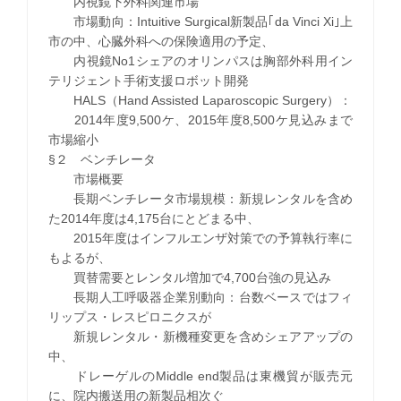
内視鏡下外科関連市場
市場動向：Intuitive Surgical新製品｢da Vinci Xi｣上
市の中、心臓外科への保険適用の予定、
内視鏡No1シェアのオリンパスは胸部外科用イン
テリジェント手術支援ロボット開発
HALS（Hand Assisted Laparoscopic Surgery）：
2014年度9,500ケ、2015年度8,500ケ見込みまで
市場縮小
§２ ベンチレータ
市場概要
長期ベンチレータ市場規模：新規レンタルを含め
た2014年度は4,175台にとどまる中、
2015年度はインフルエンザ対策での予算執行率に
もよるが、
買替需要とレンタル増加で4,700台強の見込み
長期人工呼吸器企業別動向：台数ベースではフィ
リップス・レスピロニクスが
新規レンタル・新機種変更を含めシェアアップの
中、
ドレーゲルのMiddle end製品は東機貿が販売元
に、院内搬送用の新製品相次ぐ