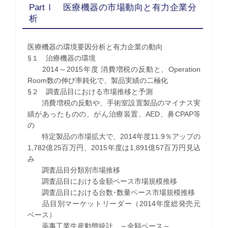
PartⅠ 医療機器の市場動向と有力企業分
析
医療機器の環境要因分析と有力企業の動向
§１ 治療機器の環境
2014～2015年度 消費増税の反動と、Operation
Room数の伸び率鈍化で、製品実績の二極化
§２ 調査品目における市場推移と予測
消費増税の反動や、手術室設置製品のマイナス実
績があったものの、がん治療装置、AED、鼻CPAP等
の
特定製品の市場拡大で、2014年度11.9％アップの
1,782億25百万円、2015年度は1,891億57百万円見込
み
調査品目分類別市場推移
調査品目における金額ベース市場規模推移
調査品目における台数･数量ベース市場規模推移
品目別マーケットリーダー（2014年度総発売元
ベース）
薬事工業生産動態統計 ～金額ベース～