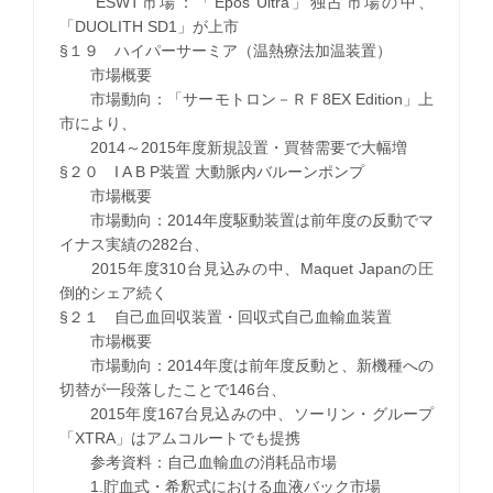
ESWT市場：「Epos Ultra」独占市場の中、
「DUOLITH SD1」が上市
§１９ ハイパーサーミア（温熱療法加温装置）
市場概要
市場動向：「サーモトロン－ＲＦ8EX Edition」上
市により、
2014～2015年度新規設置・買替需要で大幅増
§２０ I A B P装置 大動脈内バルーンポンプ
市場概要
市場動向：2014年度駆動装置は前年度の反動でマ
イナス実績の282台、
2015年度310台見込みの中、Maquet Japanの圧
倒的シェア続く
§２１ 自己血回収装置・回収式自己血輸血装置
市場概要
市場動向：2014年度は前年度反動と、新機種への
切替が一段落したことで146台、
2015年度167台見込みの中、ソーリン・グループ
「XTRA」はアムコルートでも提携
参考資料：自己血輸血の消耗品市場
1.貯血式・希釈式における血液バック市場