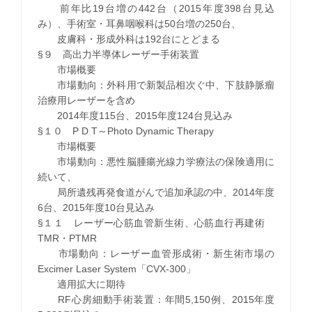
前年比19台増の442台（2015年度398台見込
み）、手術室・耳鼻咽喉科は50台増の250台、
皮膚科・形成外科は192台にとどまる
§９ 高出力半導体レーザー手術装置
市場概要
市場動向：外科用で新製品相次ぐ中、下肢静脈瘤
治療用レーザーを含め
2014年度115台、2015年度124台見込み
§１０ P D T～Photo Dynamic Therapy
市場概要
市場動向：悪性脳腫瘍光線力学療法の保険適用に
続いて、
局所遺残再発食道がんで追加承認の中、2014年度
6台、2015年度10台見込み
§１１ レーザー心筋血管新生術、心筋血行再建術
TMR・PTMR
市場動向：レーザー血管形成術・新生術市場の
Excimer Laser System「CVX-300」
適用拡大に期待
RF心房細動手術装置：年間5,150例、2015年度