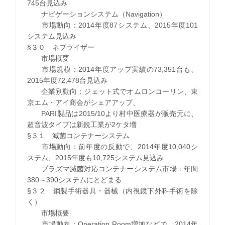
745台見込み
ナビゲーションシステム（Navigation）
市場動向：2014年度87システム、2015年度101
システム見込み
§３０ ネブライザー
市場概要
市場規模：2014年度アップ実績の73,351台も、
2015年度72,478台見込み
企業別動向：ジェット式でオムロンコーリン、東
京エム・アイ商会がシェアアップ、
PARI製品は2015/10より村中医療器が販売元に、
超音波タイプは新鋭工業が2ケタ増
§３１ 滅菌コンテナーシステム
市場動向：前年度の反動で、2014年度10,040シ
ステム、2015年度も10,725システム見込み
プラズマ滅菌対応コンテナーシステム市場：年間
380～390システムにとどまる
§３２ 鋼製手術器具・器械（内視鏡下外科手術を除
く）
市場概要
市場動向：Operation Room増加などで、2014年