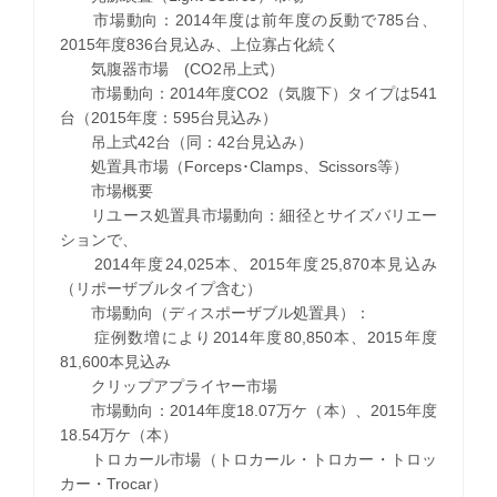
市場動向：2014年度は前年度の反動で785台、
2015年度836台見込み、上位寡占化続く
気腹器市場 (CO2吊上式）
市場動向：2014年度CO2（気腹下）タイプは541
台（2015年度：595台見込み）
吊上式42台（同：42台見込み）
処置具市場（Forceps･Clamps、Scissors等）
市場概要
リユース処置具市場動向：細径とサイズバリエー
ションで、
2014年度24,025本、2015年度25,870本見込み
（リポーザブルタイプ含む）
市場動向（ディスポーザブル処置具）：
症例数増により2014年度80,850本、2015年度
81,600本見込み
クリップアプライヤー市場
市場動向：2014年度18.07万ケ（本）、2015年度
18.54万ケ（本）
トロカール市場（トロカール・トロカー・トロッ
カー・Trocar）