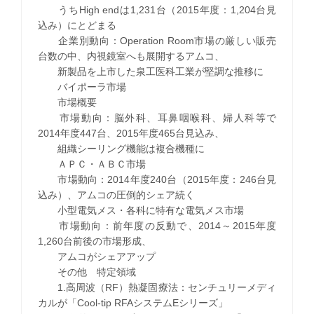
うちHigh endは1,231台（2015年度：1,204台見
込み）にとどまる
企業別動向：Operation Room市場の厳しい販売
台数の中、内視鏡室へも展開するアムコ、
新製品を上市した泉工医科工業が堅調な推移に
バイポーラ市場
市場概要
市場動向：脳外科、耳鼻咽喉科、婦人科等で
2014年度447台、2015年度465台見込み、
組織シーリング機能は複合機種に
ＡＰＣ・ＡＢＣ市場
市場動向：2014年度240台（2015年度：246台見
込み）、アムコの圧倒的シェア続く
小型電気メス・各科に特有な電気メス市場
市場動向：前年度の反動で、2014～2015年度
1,260台前後の市場形成、
アムコがシェアアップ
その他 特定領域
1.高周波（RF）熱凝固療法：センチュリーメディ
カルが「Cool-tip RFAシステムEシリーズ」