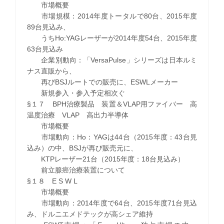
市場概要
市場規模：2014年度トータルで80台、2015年度
89台見込み、
うちHo:YAGレーザーが2014年度54台、2015年度
63台見込み
企業別動向：「VersaPulse」シリーズは日本ルミ
ナス直販から、
再びBSJルートでの販売に、ESWLメーカー
新規参入・参入予定相次ぐ
§１７ BPH治療製品 装置＆VLAP用ファイバー 高
温度治療 VLAP 高出力半導体
市場概要
市場動向：Ho：YAGは44台（2015年度：43台見
込み）の中、BSJが再び販売元に、
KTPレーザー21台（2015年度：18台見込み）
前立腺癌治療装置について
§１８ E S W L
市場概要
市場動向：2014年度で64台、2015年度71台見込
み、ドルニエメドテックが高シェア維持