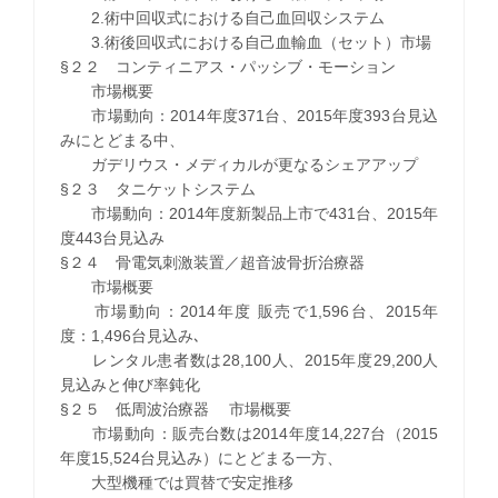
2.術中回収式における自己血回収システム
3.術後回収式における自己血輸血（セット）市場
§２２ コンティニアス・パッシブ・モーション
市場概要
市場動向：2014年度371台、2015年度393台見込
みにとどまる中、
ガデリウス・メディカルが更なるシェアアップ
§２３ タニケットシステム
市場動向：2014年度新製品上市で431台、2015年
度443台見込み
§２４ 骨電気刺激装置／超音波骨折治療器
市場概要
市場動向：2014年度 販売で1,596台、2015年
度：1,496台見込み､
レンタル患者数は28,100人、2015年度29,200人
見込みと伸び率鈍化
§２５ 低周波治療器 市場概要
市場動向：販売台数は2014年度14,227台（2015
年度15,524台見込み）にとどまる一方、
大型機種では買替で安定推移