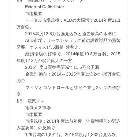
External Defibrillator
市場概要
トータル市場規模：AEDの大幅増で2014年度11.1
万台強、
2015年度12.6万台強見込みと過去最高の水準に
AED市場：リーマンショック前の設置製品の買替
需要、オフィスビル新築･建替え、
経済環境の好転で、2014年度10.8万台弱、2015
年度12.3万台弱に拡大の一方、
2016年度は買替需要減で11.5万台予測
企業別動向：2014～2015年度上位2社で8万台強
の中、
フィジオコントロールと後発企業も2ケタの伸び
率
§５ 電気メス
電気メス市場
市場概要
市場規模：2014年度は前年度（消費増税前の駈込
み需要等）の反動で、
129台減の1,891台、2015年度は1,832台見込み、