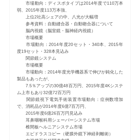
市場動向：ディスポタイプは2014年度で110万本
弱、2015年度113万本強、
上位2社高シェアの中、八光が大幅増
参考資料：自動縫合器・自動吻合器について
脳内視鏡（脳室鏡・脳神経内視鏡）
市場概要
市場動向：2014年度20セット・340本、2015年
度19セット・328本見込み
関節鏡システム
市場概要
市場動向：2014年度光学機器系で伸びが鈍化した
製品もあったが、
7.5％アップの30億48百万円、2015年度4Kシステ
ム上市もあり32億72百万円
関節鏡視下電気手術装置市場動向：症例数増加
で、消耗品が2014年度6億7百万円、
2015年度6億26百万円見込み
耳鼻咽喉科用シェーバーシステム市場
椎間板ヘルニアシステム市場
エピドラスコピー（硬膜外鏡下神経剥離術）