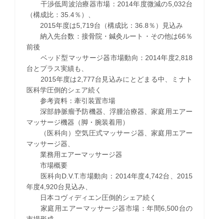
干渉低周波治療器市場：2014年度微減の5,032台
（構成比：35.4％）、
2015年度は5,719台（構成比：36.8％）見込み
納入先台数：接骨院・鍼灸ルート・その他は66％
前後
ベッド型マッサージ器市場動向：2014年度2,818
台とプラス実績も、
2015年度は2,777台見込みにとどまる中、ミナト
医科学圧倒的シェア続く
参考資料：牽引装置市場
深部静脈瘤予防機器、浮腫治療器、家庭用エアー
マッサージ機器（脚・腕装着用）
（医科向）空気圧式マッサージ器、家庭用エアー
マッサージ器、
業務用エアーマッサージ器
市場概要
医科向D.V.T.市場動向：2014年度4,742台、2015
年度4,920台見込み、
日本コヴィディエン圧倒的シェア続く
家庭用エアーマッサージ器市場：年間6,500台の
市場形成