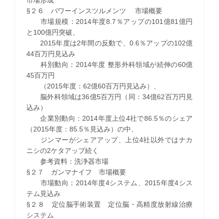
§２６ パワーインスツルメンツ 市場概要
市場規模：2014年度8.7％アップの101億81億円
と100億円突破、
2015年度は2年間の反動で、0.6％アップの102億
44百万円見込み
科別動向：2014年度 整形外科領域が続伸の60億
45百万円
（2015年度：62億60百万円見込み）、
脳外科領域は36億5百万円（同：34億62百万円見
込み）
企業別動向：2014年度上位4社で86.5％のシェア
（2015年度：85.5％見込み）の中、
ジンマーがシェアアップ、上位4社以外ではナカ
ニシの2ケタアップ続く
参考資料：洗浄器市場
§２７ ガンマナイフ 市場概要
市場動向：2014年度4システム、2015年度4シス
テム見込み
§２８ 定位脳手術装置 定位脳・高精度放射線治療
システム