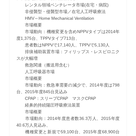
レンタル領域ベンチレータ市場(在宅・病院)
非侵襲型・侵襲型市場／在宅人工呼吸療法
HMV～Home Mechanical Ventilation
市場概要
市場動向：機種変更を含めNPPVタイプは2014年
度1,375台、TPPVタイプ713台、
患者数はNPPVで17,140人、TPPVで5,130人
排痰補助装置市場：フィリップス・レスピロニク
スが大幅増
救急関連（搬送用含む）
人工呼吸器市場
市場概要
市場動向：救急車需要の減少で、2014年度は798
台、2015年度845台見込み
CPAP：スリープCPAP マスクCPAP
経鼻的持続陽圧呼吸療法装置
市場概要
市場動向：2014年度患者数36.3万人、2015年度
40.6万人見込み、
機種変更と新規で59,100台、2015年度68,900台