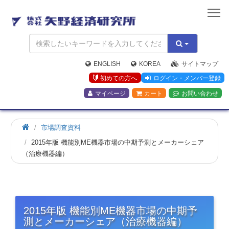
矢
野
経
済
研
究
ENGLISH
KOREA
サイトマップ
所
初めての方へ
ログイン・メンバー登録
マイページ
カート
お問い合わせ
市場調査資料
2015年版 機能別ME機器市場の中期予測とメーカーシェア
（治療機器編）
2015年版 機能別ME機器市場の中期予
測とメーカーシェア（治療機器編）