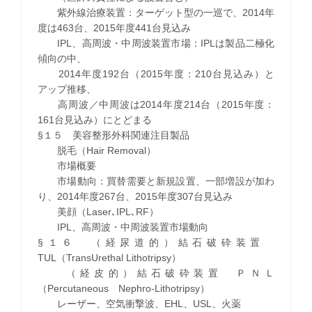
紫外線治療装置：ターゲット型の一巡で、2014年
度は463台、2015年度441台見込み
IPL、高周波・中周波装置市場：IPLは製品二極化
傾向の中、
2014年度192台（2015年度：210台見込み）と
アップ推移、
高周波／中周波は2014年度214台（2015年度：
161台見込み）にとどまる
§１５ 美容整形外科関連注目製品
脱毛（Hair Removal）
市場概要
市場動向：買替需要と新規設置、一部増設が加わ
り、2014年度267台、2015年度307台見込み
美顔（Laser､IPL､RF）
IPL、高周波・中周波装置市場動向
§１６ （経尿道的）結石破砕装置
TUL（TransUrethal Lithotripsy）
（経皮的）結石破砕装置 ＰＮＬ
（Percutaneous Nephro-Lithotripsy）
レーザー、空気衝撃波、EHL、USL、火薬