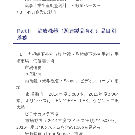
薬事工業生産動態統計 ～数量ベース～
§３ 有力企業の動向
PartⅡ 治療機器（関連製品含む）品目別
推移
§１ 内視鏡下外科（腹腔鏡・胸腔鏡下外科手術）手
術市場 低侵襲手術
市場概要
企業動向
内視鏡（光学視管・Scope、ビデオスコープ）市
場
市場動向：2014年度3,880本、2015年度3,964
本、オリンパスは「ENDOEYE FLEX」などシェア拡
大続く
ビデオカメラ市場
市場動向：2014年度マイナス実績の1,503台、
2015年度は4Kシステムを含め1,606台見込み
光源装置（Light Source）市場