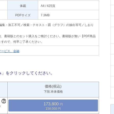
体裁
A4 / 425頁
PDFサイズ
7.3MB
印刷不可・編集・加工不可／検索・テキスト・図（グラフ）の抽出等可／しおり
、書籍版とのセット購入をご検討ください。書籍版が無い【PDF商品
ますので、何卒ご了承ください。
サービス、金融
み」をクリックしてください。
価格(税込)
下段:本体価格
173,800
158,000