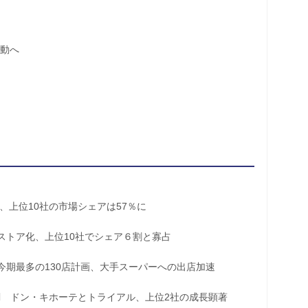
動へ
上位10社の市場シェアは57％に
ストア化、上位10社でシェア６割と寡占
期最多の130店計画、大手スーパーへの出店加速
ドン・キホーテとトライアル、上位2社の成長顕著