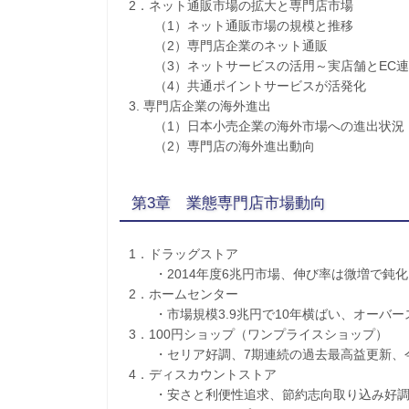
2．ネット通販市場の拡大と専門店市場
（1）ネット通販市場の規模と推移
（2）専門店企業のネット通販
（3）ネットサービスの活用～実店舗とEC連
（4）共通ポイントサービスが活発化
3. 専門店企業の海外進出
（1）日本小売企業の海外市場への進出状況
（2）専門店の海外進出動向
第3章 業態専門店市場動向
1．ドラッグストア
・2014年度6兆円市場、伸び率は微増で鈍化、
2．ホームセンター
・市場規模3.9兆円で10年横ばい、オーバー
3．100円ショップ（ワンプライスショップ）
・セリア好調、7期連続の過去最高益更新、今
4．ディスカウントストア
・安さと利便性追求、節約志向取り込み好調 