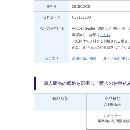
発刊日
2015/12/25
資料コード
C57121600
PDFの基本仕様
Adobe Reader 7.0以上／
機能無し 詳細は
こちら
※紙媒体で資料をご利用される場合は
のみ】取り扱いの調査資料もござい
カテゴリ
流通小売、物流、一般・事業所向け
購入商品の価格を選択し「購入のお申込
商品形態
商品種類
ご利用範囲