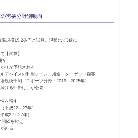
場の需要分野別動向
規模15.2兆円と試算、現状比で3倍に
て【試算】
開拓
がりが予想される
ルデバイスの利用シーン・用途・ターゲット顧客
模予測（スポーツ分野：2016～2025年）
続ける仕掛け」が必要
性を増す
平成22～27年）
成22～27年）
ク開催を控え
が迫る