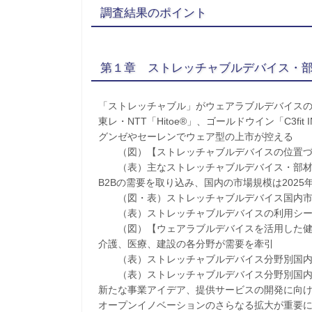
調査結果のポイント
第１章 ストレッチャブルデバイス・
「ストレッチャブル」がウェアラブルデバイス
東レ・NTT「Hitoe®」、ゴールドウイン「C3fit I
グンゼやセーレンでウェア型の上市が控える
（図）【ストレッチャブルデバイスの位置づ
（表）主なストレッチャブルデバイス・部材
B2Bの需要を取り込み、国内の市場規模は2025年
（図・表）ストレッチャブルデバイス国内市
（表）ストレッチャブルデバイスの利用シー
（図）【ウェアラブルデバイスを活用した健
介護、医療、建設の各分野が需要を牽引
（表）ストレッチャブルデバイス分野別国内
（表）ストレッチャブルデバイス分野別国内
新たな事業アイデア、提供サービスの開発に向
オープンイノベーションのさらなる拡大が重要