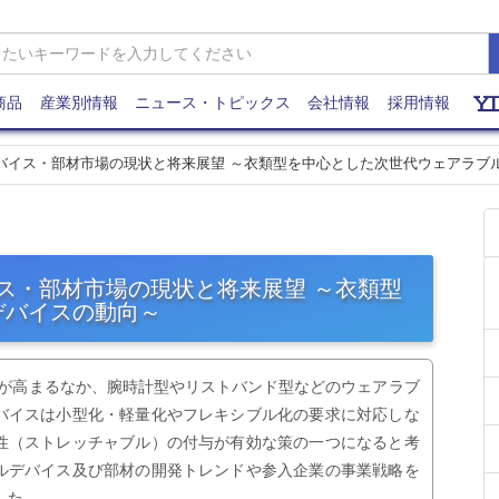
商品
産業別情報
ニュース・トピックス
会社情報
採用情報
ルデバイス・部材市場の現状と将来展望 ～衣類型を中心とした次世代ウェアラブ
イス・部材市場の現状と将来展望 ～衣類型
デバイスの動向～
目が高まるなか、腕時計型やリストバンド型などのウェアラブ
バイスは小型化・軽量化やフレキシブル化の要求に対応しな
性（ストレッチャブル）の付与が有効な策の一つになると考
ルデバイス及び部材の開発トレンドや参入企業の事業戦略を
した。