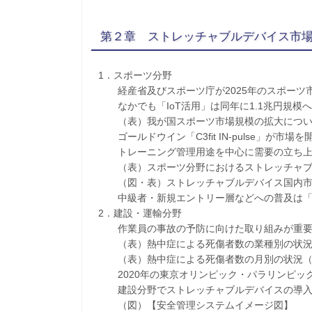
第２章 ストレッチャブルデバイス市
1．スポーツ分野
経産省及びスポーツ庁が2025年のスポーツ市場
なかでも「IoT活用」は同年に1.1兆円規模へ
（表）我が国スポーツ市場規模の拡大につい
ゴールドウイン「C3fit IN-pulse」が市場を
トレーニング管理用途を中心に需要の立ち上
（表）スポーツ分野におけるストレッチャブ
（図・表）ストレッチャブルデバイス国内市場規
中級者・新規エントリー層などへの普及は「
2．建設・運輸分野
作業員の事故の予防に向けた取り組みが重要
（表）熱中症による死傷者数の業種別の状況（
（表）熱中症による死傷者数の月別の状況（平
2020年の東京オリンピック・パラリンピッ
建設分野でストレッチャブルデバイスの導入
（図）【安全管理システムイメージ図】