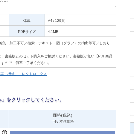
体裁
A4 / 129頁
PDFサイズ
4.1MB
印刷不可・編集・加工不可／検索・テキスト・図（グラフ）の抽出等可／しおり
、書籍版とのセット購入をご検討ください。書籍版が無い【PDF商品
ますので、何卒ご了承ください。
動車、機械、エレクトロニクス
み」をクリックしてください。
価格(税込)
下段:本体価格