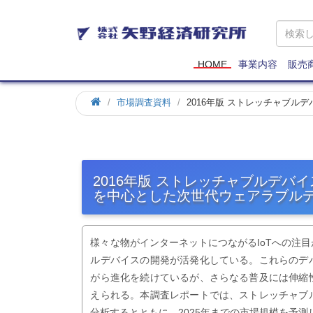
矢
野
経
済
HOME
事業内容
販売
研
究
市場調査資料
2016年版 ストレッチャブ
所
2016年版 ストレッチャブルデバ
を中心とした次世代ウェアラブル
様々な物がインターネットにつながるIoTへの注
ルデバイスの開発が活発化している。これらのデ
がら進化を続けているが、さらなる普及には伸縮
えられる。本調査レポートでは、ストレッチャブ
分析するとともに、2025年までの市場規模を予測