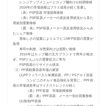
レンジアップメニューとカップ麺向けが好調推移
2016年の市場規模はプラス成長が続く見通し
（表）PSP容器 市場規模推移
（表）PSP容器メーカーの原反使用状況から見た
用途別需要推移
（図・表）PSP容器メーカー原反使用状況からみ
たシェア推移
美味しさの提案によりエフピコMFP容器の需要が
急増
寿司や刺身、冷惣菜向けは底堅い推移
2016年はカップ麺の主力ブランドで周年が相次
ぎ、PSPどんぶりの需要拡大に寄与
PSP容器のリサイクル状況
〔2〕PP系軽量容器市場の展望
(1)PPフィラー入り単層容器、PP／PSアロイ容器
コンビニのチルド食品強化を背景に、PPF容
器の市場成長率はマイナストレンドが続く
（表）PPF容器 市場規模推移
（図・表）PPF容器 メーカー別出荷量推移
(2)発泡PP容器