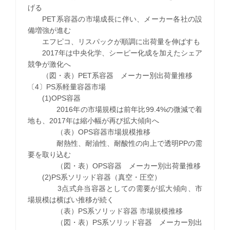
げる
PET系容器の市場成長に伴い、メーカー各社の設
備増強が進む
エフピコ、リスパックが順調に出荷量を伸ばすも
2017年は中央化学、シーピー化成を加えたシェア
競争が激化へ
（図・表）PET系容器 メーカー別出荷量推移
〔4〕PS系軽量容器市場
(1)OPS容器
2016年の市場規模は前年比99.4%の微減で着
地も、2017年は縮小幅が再び拡大傾向へ
（表）OPS容器市場規模推移
耐熱性、耐油性、耐酸性の向上で透明PPの需
要を取り込む
（図・表）OPS容器 メーカー別出荷量推移
(2)PS系ソリッド容器（真空・圧空）
3点式弁当容器としての需要が拡大傾向、市
場規模は横ばい推移が続く
（表）PS系ソリッド容器 市場規模推移
（図・表）PS系ソリッド容器 メーカー別出