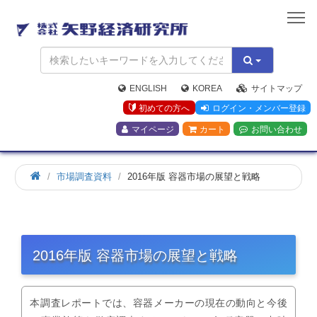
矢
野
経
済
研
究
ENGLISH
KOREA
サイトマップ
所
初めての方へ
ログイン・メンバー登録
マイページ
カート
お問い合わせ
市場調査資料
2016年版 容器市場の展望と戦略
2016年版 容器市場の展望と戦略
本調査レポートでは、容器メーカーの現在の動向と今後