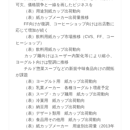
可欠、価格競争と一線を画したビジネスを
（表）用途別紙カップ出荷動向
（表）紙カップメーカー出荷量推移
FF向けが復調、コーヒーショップ向けは出店数に
応じて増加が続く
（表）飲料用紙カップ市場推移（CVS、FF、コー
ヒーショップ）
（表）飲料用紙カップ出荷動向
カップ麺向けはユーザー内製化等により縮小、
ヨーグルト向けは堅調に推移
チルド惣菜スープなどの新規中味食品向けの開拓
が課題
（表）ヨーグルト用 紙カップ出荷動向
（表）乳業メーカー 各種ヨーグルト増産予定
（表）スープ・カップ麺用 紙カップ出荷動向
（表）冷菓用 紙カップ出荷動向
（表）納豆用 紙カップ出荷動向
（表）デザート類用 紙カップ出荷動向
（表）食品用その他用 紙カップ出荷動向
（表）紙カップメーカー 用途別出荷量（2013年