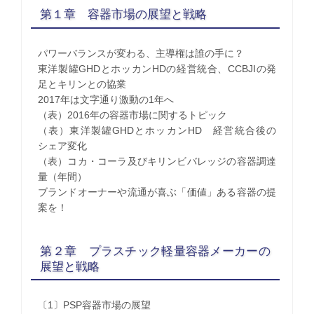
第１章 容器市場の展望と戦略
パワーバランスが変わる、主導権は誰の手に？
東洋製罐GHDとホッカンHDの経営統合、CCBJIの発
足とキリンとの協業
2017年は文字通り激動の1年へ
（表）2016年の容器市場に関するトピック
（表）東洋製罐GHDとホッカンHD 経営統合後の
シェア変化
（表）コカ・コーラ及びキリンビバレッジの容器調達
量（年間）
ブランドオーナーや流通が喜ぶ「価値」ある容器の提
案を！
第２章 プラスチック軽量容器メーカーの
展望と戦略
〔1〕PSP容器市場の展望