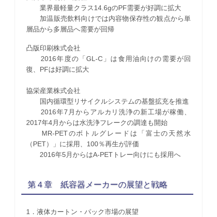
業界最軽量クラス14.6gのPF需要が好調に拡大
加温販売飲料向けでは内容物保存性の観点から単
層品から多層品へ需要が回帰
凸版印刷株式会社
2016年度の「GL-C」は食用油向けの需要が回
復、PFは好調に拡大
協栄産業株式会社
国内循環型リサイクルシステムの基盤拡充を推進
2016年7月からアルカリ洗浄の新工場が稼働、
2017年4月からは水洗浄フレークの調達も開始
MR-PETのボトルグレードは「富士の天然水
（PET）」に採用、100％再生が評価
2016年5月からはA-PETトレー向けにも採用へ
第４章 紙容器メーカーの展望と戦略
1．液体カートン・パック市場の展望