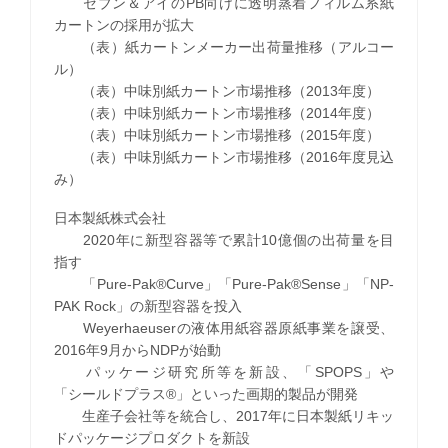
セブン＆アイのPB向けに透明蒸着フィルム系紙
カートンの採用が拡大
（表）紙カートンメーカー出荷量推移（アルコー
ル）
（表）中味別紙カートン市場推移（2013年度）
（表）中味別紙カートン市場推移（2014年度）
（表）中味別紙カートン市場推移（2015年度）
（表）中味別紙カートン市場推移（2016年度見込
み）
日本製紙株式会社
2020年に新型容器等で累計10億個の出荷量を目
指す
「Pure-Pak®Curve」「Pure-Pak®Sense」「NP-
PAK Rock」の新型容器を投入
Weyerhaeuserの液体用紙容器原紙事業を譲受、
2016年9月からNDPが始動
パッケージ研究所等を新設、「SPOPS」や
「シールドプラス®」といった画期的製品が開発
生産子会社等を統合し、2017年に日本製紙リキッ
ドパッケージプロダクトを新設