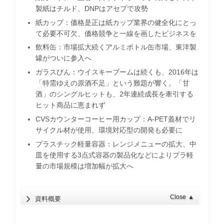
製紙はチルド、DNPはアセプで攻勢
紙カップ：価格是正は紙カップ業界の健全化にとっ
て必要不可欠、価格競争と一線を画したビジネスを
飲料缶：市場拡大続くアルミボトル缶市場、東洋製
罐がついに参入へ
ガラスびん：ウイスキーブームは続くも、2016年は
「特需ゆえの原酒不足」という難題が響く。「甘
酒」のシングルヒットも、2年連続成長を牽引する
ヒット商品に恵まれず
CVSカウンターコーヒー用カップ：A-PET蓋材でリ
サイクル材が使用、環境対応型の開発も必要に
プラスチック軽量容器：レンジメニューの拡大、中
皿を使用する3点式容器の製品化などによりプラ軽
量の市場規模は増加幅が拡大へ
Close
▲
資料概要