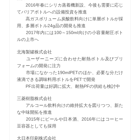
2016年春にシリカ蒸着機新設、今後も需要に応じ
てバリアボトルへの設備投資を推進
高ガスボリューム炭酸飲料向けに単層ボトルが採
用、多層ボトル24g品の開発も推進
2017年内には100～150ml向けの小容量耐圧ボト
ルの上市へ
北海製罐株式会社
ユーザーニーズに合わせた耐熱ボトル及びプリ
フォームの開発に注力
市場になかった190mlPETのほか、必要な分だけ
液滴できる調味料用ボトルをPETで開発
PF出荷量は好調に拡大、耐熱PFの供給も検討中
三菱樹脂株式会社
アルコール飲料向けの維持拡大を図りつつ、新た
な中味開拓を推進
2015年にビールや日本酒、2016年にはコーヒー
豆容器としても採用
大日本印刷株式会社