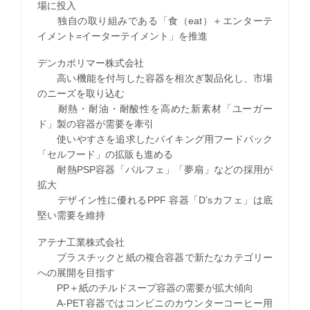
場に投入
独自の取り組みである「食（eat）＋エンターテ
イメント=イーターテイメント」を推進
デンカポリマー株式会社
高い機能を付与した容器を相次ぎ製品化し、市場
のニーズを取り込む
耐熱・耐油・耐酸性を高めた新素材「ユーガー
ド」製の容器が需要を牽引
使いやすさを追求したバイキング用フードパック
「セルフード」の拡販も進める
耐熱PSP容器「パルフェ」「夢扇」などの採用が
拡大
デザイン性に優れるPPF 容器「D’sカフェ」は底
堅い需要を維持
アテナ工業株式会社
プラスチックと紙の複合容器で新たなカテゴリー
への展開を目指す
PP＋紙のチルドスープ容器の需要が拡大傾向
A-PET容器ではコンビニのカウンターコーヒー用