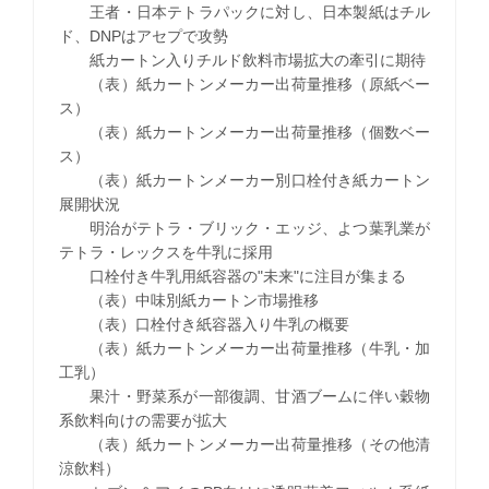
王者・日本テトラパックに対し、日本製紙はチル
ド、DNPはアセプで攻勢
紙カートン入りチルド飲料市場拡大の牽引に期待
（表）紙カートンメーカー出荷量推移（原紙ベー
ス）
（表）紙カートンメーカー出荷量推移（個数ベー
ス）
（表）紙カートンメーカー別口栓付き紙カートン
展開状況
明治がテトラ・ブリック・エッジ、よつ葉乳業が
テトラ・レックスを牛乳に採用
口栓付き牛乳用紙容器の"未来"に注目が集まる
（表）中味別紙カートン市場推移
（表）口栓付き紙容器入り牛乳の概要
（表）紙カートンメーカー出荷量推移（牛乳・加
工乳）
果汁・野菜系が一部復調、甘酒ブームに伴い穀物
系飲料向けの需要が拡大
（表）紙カートンメーカー出荷量推移（その他清
涼飲料）