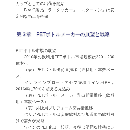
カップとしての出荷を開始
B to C製品「ラ・クッカー」「スクーマン」は安
定的な売上を確保
第３章 PETボトルメーカーの展望と戦略
PETボトル市場の展望
2016年の飲料用PETボトル市場規模は220～230
億本へ
（表）PETボトル出荷量推移（飲料用：本数ベー
ス）
インラインブロー・アセプ充填ライン用PFは
2016年に70％を超える見込み
（表）PETボトル メーカー別出荷量推移（飲料
用：本数ベース）
（表）外販用プリフォーム需要量推移
バリアPETボトルは炭酸飲料及び加温販売飲料向
けで需要が減退
ワインのPET化は一段落、今後は堅調な推移にシ