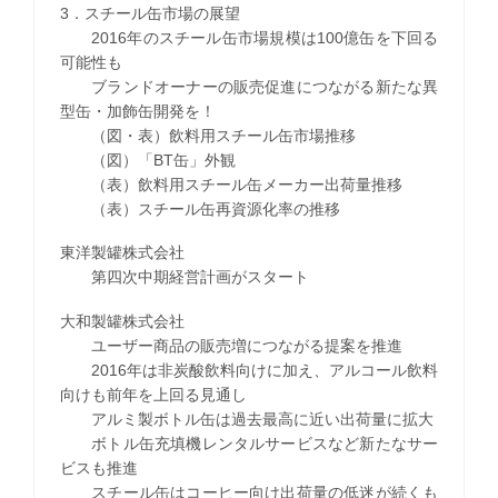
3．スチール缶市場の展望
2016年のスチール缶市場規模は100億缶を下回る
可能性も
ブランドオーナーの販売促進につながる新たな異
型缶・加飾缶開発を！
（図・表）飲料用スチール缶市場推移
（図）「BT缶」外観
（表）飲料用スチール缶メーカー出荷量推移
（表）スチール缶再資源化率の推移
東洋製罐株式会社
第四次中期経営計画がスタート
大和製罐株式会社
ユーザー商品の販売増につながる提案を推進
2016年は非炭酸飲料向けに加え、アルコール飲料
向けも前年を上回る見通し
アルミ製ボトル缶は過去最高に近い出荷量に拡大
ボトル缶充填機レンタルサービスなど新たなサー
ビスも推進
スチール缶はコーヒー向け出荷量の低迷が続くも