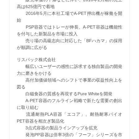
高は625億円で着地
2016年5月に本社工場でA-PET押出機が稼働を開
始
PSP容器ではトレーが伸長、A-PET容器は機能性
を付与した新製品を市場に投入
売り場の高級志向に対応した「BFハカマ」の採用
が順調に広がる
リスパック株式会社
幅広いユーザーの感性に訴求する独自製品の開発
力に磨きをかける
高付加価値領域へのシフトで事業の収益性向上を
図る
白磁食器の質感を再現するPure Whiteを開発
A-PET容器のフルライン戦略で新たな需要の創出
に取り組む
流通耐熱PLA容器「エコア」、耐熱耐寒バイオ
PET容器を相次ぎ製品化
3点式容器の製品ラインアップを拡充
発泡PP容器は倍率3倍の「フーフ」シリーズを市