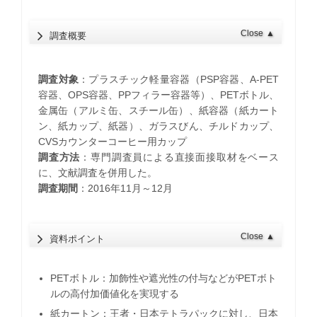
Close
▲
調査概要
調査対象
：プラスチック軽量容器（PSP容器、A-PET
容器、OPS容器、PPフィラー容器等）、PETボトル、
金属缶（アルミ缶、スチール缶）、紙容器（紙カート
ン、紙カップ、紙器）、ガラスびん、チルドカップ、
CVSカウンターコーヒー用カップ
調査方法
：専門調査員による直接面接取材をベース
に、文献調査を併用した。
調査期間
：2016年11月～12月
Close
▲
資料ポイント
PETボトル：加飾性や遮光性の付与などがPETボト
ルの高付加価値化を実現する
紙カートン：王者・日本テトラパックに対し、日本