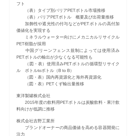
フト
（表）タイプ別バリアPETボトル市場推移
（表）バリアPETボトル 概要及び出荷量推移
加飾性や遮光性の付与などがPETボトルの高付加
価値化を実現する
ミネラルウォーター向けにメカニカルリサイクル
PET樹脂が採用
中国グリーンフェンス規制によっては使用済み
PETボトルの輸出が少なくなる可能性も
（図・表）使用済みPETボトルの循環型リサイク
ル ボトルtoボトル（B to B）
（図・表）国内再資源化と海外再資源化
（図・表）PETくず輸出量推移
東洋製罐株式会社
2015年度の飲料用PETボトルは炭酸飲料・果汁飲
料向けが低調に推移
株式会社吉野工業所
ブランドオーナーの商品価値を高める容器開発に
注力