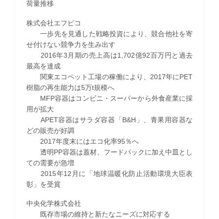
荷量推移
株式会社エフピコ
一歩先を見通した戦略投資により、競合他社を寄
せ付けない競争力を生み出す
2016年3月期の売上高は1,702億92百万円と過去
最高を達成
関東エコペット工場の稼働により、2017年にPET
樹脂の再生能力は5万t規模へ
MFP容器はコンビニ・スーパーから外食産業に採
用が拡大
APET容器はサラダ容器「B&H」、青果用容器な
どの販売が好調
2017年度末にはエコ化率95％へ
透明PP容器は蓋材、フードパックに加え中皿とし
ての需要が急増
2015年12月に「地球温暖化防止活動環境大臣表
彰」を受賞
中央化学株式会社
既存市場の維持と新たなニーズに対応する