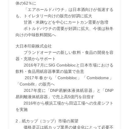
体の62％に
「エアホールドパウチ」は日本酒向けが低迷する
も、トイレタリー向けの販売が好調に拡大
甘酒・米麹などを中心にカートカン需要が急増
ボトルドパウチの需要が好調に拡大、今後は秋冬
向けの中味飲料開拓へ
大日本印刷株式会社
ブランドオーナーの新しい飲料・食品の開発を容
器・充填からサポート
2016年7月にSIG Combiblocと日本市場における
飲料・食品用紙容器事業の協業で合意
2017年春から「Combibloc」「Combidome」
「Combifit」の販売へ
2017年度に「DNP易解体液体紙容器」と「DNP
易剥離液体紙容器」で売上高5億円を目指す
2016年から横浜工場から田辺工場への生産シフト
を実施
2．紙カップ（コップ）市場の展望
価格是正は紙カップ業界の健全化にとって必要不