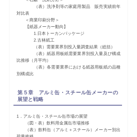
（表）洗浄剤等の家庭用製品 販売実績前年
対比表
＜商業印刷分野＞
【紙器メーカー動向】
1.日本トーカンパッケージ
2.古林紙工
（表）需要業界別投入量調査結果（総括）
（表）紙器用板紙需要業界別投入量及び構成
比推移（月平均）
（表）各需要業界における紙器用板紙の品種
別構成比
第５章 アルミ缶・スチール缶メーカーの
展望と戦略
1．アルミ缶・スチール缶市場の展望
（図・表）飲料用金属缶市場推移
（表）飲料缶（アルミ＋スチール）メーカー別出
荷量推移