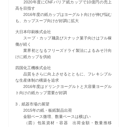
2020年度にCNFバリア紙カップで10億円の売上
高を目指す
2016年度の紙カップはヨーグルト向けが伸び悩む
も、カップスープ向けが好調に拡大
大日本印刷株式会社
スープ・カップ麺及びスナック菓子向けはフル稼
働が続く
業界初となるフリーズドライ製法によるみそ汁向
けに紙カップを供給
四国化工機株式会社
品質をさらに向上させるとともに、フレキシブル
な生産体制の構築を追求
2016年度はドリンクヨーグルトと大容量ヨーグル
ト向けの紙カップ需要が好調
3．紙器市場の展望
2015年の紙・板紙製品出荷
金額ベース微増、数量ベースは横ばい
（図）包装資材・容器 出荷金額・数量推移