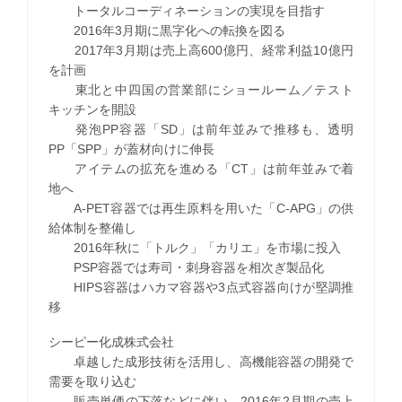
トータルコーディネーションの実現を目指す
2016年3月期に黒字化への転換を図る
2017年3月期は売上高600億円、経常利益10億円
を計画
東北と中四国の営業部にショールーム／テスト
キッチンを開設
発泡PP容器「SD」は前年並みで推移も、透明
PP「SPP」が蓋材向けに伸長
アイテムの拡充を進める「CT」は前年並みで着
地へ
A-PET容器では再生原料を用いた「C-APG」の供
給体制を整備し
2016年秋に「トルク」「カリエ」を市場に投入
PSP容器では寿司・刺身容器を相次ぎ製品化
HIPS容器はハカマ容器や3点式容器向けが堅調推
移
シーピー化成株式会社
卓越した成形技術を活用し、高機能容器の開発で
需要を取り込む
販売単価の下落などに伴い、2016年2月期の売上