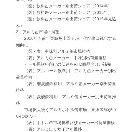
（図）飲料缶メーカー別出荷シェア（2014年）
（図）飲料缶メーカー別出荷シェア（2015年）
（図）飲料缶メーカー別出荷シェア（2016年見込
み）
2．アルミ缶市場の展望
2016年も前年実績を上回るが、伸び率は鈍化する
傾向に
（図・表）中味別アルミ缶市場推移
（表）アルミ缶メーカー 中味別出荷量推移
ビール系飲料向けの低迷をRTD商品向けが補完
（表）アルコール飲料用 アルミ缶メーカー別出
荷量推移
（表）非炭酸飲料用 アルミ缶メーカー別出荷量
推移
（表）炭酸飲料用 アルミ缶メーカー別出荷量推
移
市場拡大続くアルミボトル缶市場、東洋製罐がつ
いに参入へ
（表）ボトル缶市場規模及びメーカー出荷量推移
（表）アルミ缶リサイクル推移