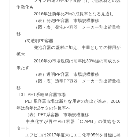
メイン用途のチルド食品向けで他素材との競
争激化も
2016年は前年比2%の成長率となる見通し
（表）発泡PP容器 市場規模推移
（図・表）発泡PP容器 メーカー別出荷量推
移
(3)透明PP容器
発泡容器の蓋材に加え、中皿としての採用が
拡大
2016年の市場規模は前年比30%強の高成長を
果たす
（表）透明PP容器 市場規模推移
（図・表）透明PP容器 メーカー別出荷量推
移
〔3〕PET系軽量容器市場
PET系容器市場は新たな用途の創出が進み、2016
年は前年比2ケタの伸長率へ
（表）PET系容器 市場規模推移
中央化学が再生PET容器「C-APG」の供給をス
タート
エフピコは2017年度末にエコ化率95%を目標に掲