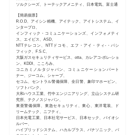
ソルクシーズ、トーテックアメニティ、日本電気、富士通
【簡易個票】
R.O.D、アイシン精機、アイテック、アイトシステム、イ
ンタープロ、
インフィック・コミュニケーションズ、インフォメティ
ス、エイビス、ASD、
NTTテレコン、NTTドコモ、エフ・アイ・ティ-・パシ
フィック、F.S.C、
大阪ガスセキュリティサービス、otta、カレアコ-ポレ-ショ
ン、KDDI、こころみ、
コニカミノルタジャパン、コミュニケーションパート
ナー、ジーコム、シャープ、
セコム、セントラル警備保障、全日警、象印マホービン、
ソフトバンク、
大和ハウス工業、竹中エンジニアリング、立山システム研
究所、テクノスジャパン、
東亜警備保障、東急セキュリティ、東心、東洋電装、ド
リームテック、ニフティ、
日本光電工業、日本社宅サービス、日本セック、バイオシ
ルバー、
ハイブリッドシステム、ハカルプラス、パナソニック、パ