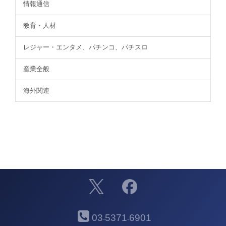
情報通信
教育・人材
レジャー・エンタメ、パチンコ、パチスロ
産業全般
海外関連
03
5371
6901
-
-