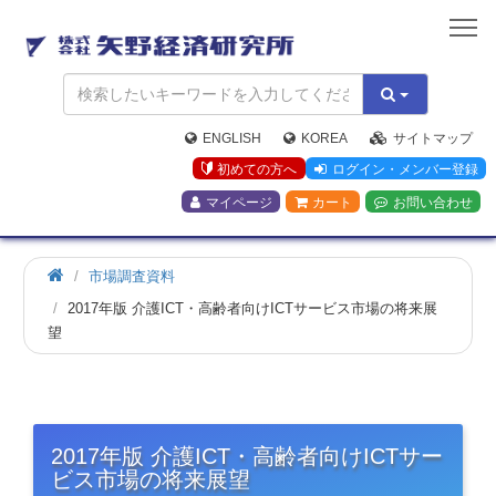
矢
野
経
済
研
究
ENGLISH
KOREA
サイトマップ
所
初めての方へ
ログイン・メンバー登録
マイページ
カート
お問い合わせ
市場調査資料
2017年版 介護ICT・高齢者向けICTサービス市場の将来展
望
2017年版 介護ICT・高齢者向けICTサー
ビス市場の将来展望