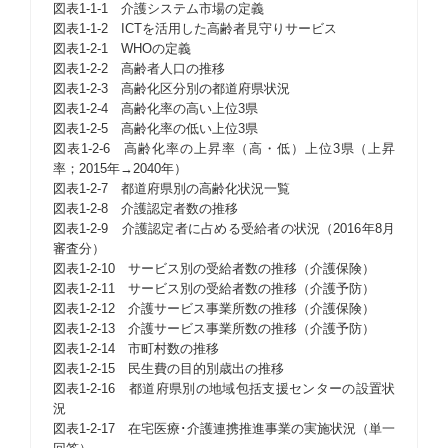
図表1-1-1 介護システム市場の定義
図表1-1-2 ICTを活用した高齢者見守りサービス
図表1-2-1 WHOの定義
図表1-2-2 高齢者人口の推移
図表1-2-3 高齢化区分別の都道府県状況
図表1-2-4 高齢化率の高い上位3県
図表1-2-5 高齢化率の低い上位3県
図表1-2-6 高齢化率の上昇率（高・低）上位3県（上昇
率；2015年→2040年）
図表1-2-7 都道府県別の高齢化状況一覧
図表1-2-8 介護認定者数の推移
図表1-2-9 介護認定者に占める受給者の状況（2016年8月
審査分）
図表1-2-10 サービス別の受給者数の推移（介護保険）
図表1-2-11 サービス別の受給者数の推移（介護予防）
図表1-2-12 介護サービス事業所数の推移（介護保険）
図表1-2-13 介護サービス事業所数の推移（介護予防）
図表1-2-14 市町村数の推移
図表1-2-15 民生費の目的別歳出の推移
図表1-2-16 都道府県別の地域包括支援センターの設置状
況
図表1-2-17 在宅医療･介護連携推進事業の実施状況（単一