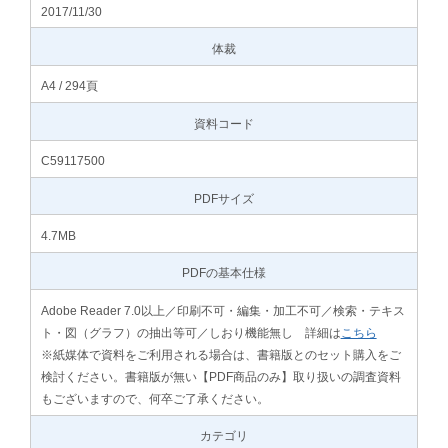
2017/11/30
体裁
A4 / 294頁
資料コード
C59117500
PDFサイズ
4.7MB
PDFの基本仕様
Adobe Reader 7.0以上／印刷不可・編集・加工不可／検索・テキス
ト・図（グラフ）の抽出等可／しおり機能無し 詳細は
こちら
※紙媒体で資料をご利用される場合は、書籍版とのセット購入をご
検討ください。書籍版が無い【PDF商品のみ】取り扱いの調査資料
もございますので、何卒ご了承ください。
カテゴリ