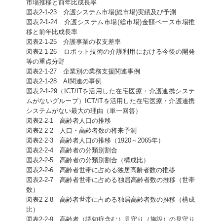
市場推移と前年比成長率
図表2-1-23 介護システム市場(総市場)実績及び予測
図表2-1-24 介護システム市場(総市場)金額ベース市場推
移と前年比成長率
図表2-1-25 介護事業の収支差率
図表2-1-26 ロボット技術の介護利用における今後の開発
等の重点分野
図表2-1-27 企業別の業務支援関連事例
図表2-1-28 AI関連の事例
図表2-1-29（ICT/ITを活用した在宅医療・介護連携システ
ムがないグループ）ICT/ITを活用した在宅医療・介護連携
システムがない最大の理由（単一回答）
図表2-2-1 高齢者人口の推移
図表2-2-2 人口・高齢者数の将来予測
図表2-2-3 高齢者人口の推移（1920～2065年）
図表2-2-4 高齢者の分類別割合
図表2-2-5 高齢者の分類別割合（構成比）
図表2-2-6 高齢者世帯に占める独居高齢者数の推移
図表2-2-7 高齢者世帯に占める独居高齢者数の推移（世帯
数）
図表2-2-8 高齢者世帯に占める独居高齢者数の推移（構成
比）
図表2-2-9 高齢者（認知症含む）見守り（施設）の見守り