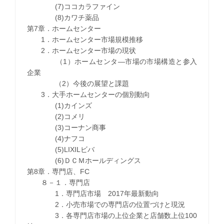
(7)ココカラファイン
(8)カワチ薬品
第7章．ホームセンター
1．ホームセンター市場規模推移
2．ホームセンター市場の現状
（1）ホームセンタ―市場の市場構造と参入
企業
（2）今後の展望と課題
3．大手ホームセンターの個別動向
(1)カインズ
(2)コメリ
(3)コーナン商事
(4)ナフコ
(5)LIXILビバ
(6)ＤＣＭホールディングス
第8章．専門店、FC
８－１．専門店
1．専門店市場 2017年最新動向
2．小売市場での専門店の位置づけと現況
3．各専門店市場の上位企業と店舗数上位100