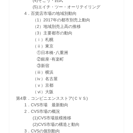
(4)そごう・西武
(5)エイチ・ツー・オーリテイリング
4．百貨店市場の地域別動向
（1）2017年の都市別売上動向
（2）地域別売上高の推移
（3）主要都市の動向
（ⅰ）札幌
（ⅱ）東京
①日本橋･八重洲
②銀座･有楽町
③新宿
（ⅲ）横浜
（ⅳ）名古屋
（ⅴ）京都
（ⅵ）大阪
第4章．コンビニエンスストア(ＣＶＳ)
1．CVS市場 最新動向
2．CVS市場の概況
(1)CVS市場規模推移
(2)CVS市場の構造と動向
3．CVSの個別動向