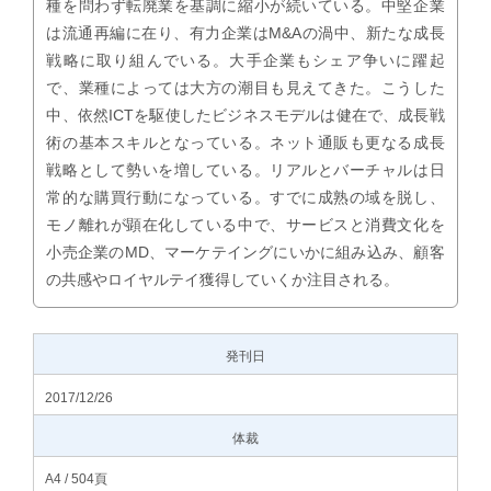
種を問わず転廃業を基調に縮小が続いている。中堅企業
は流通再編に在り、有力企業はM&Aの渦中、新たな成長
戦略に取り組んでいる。大手企業もシェア争いに躍起
で、業種によっては大方の潮目も見えてきた。こうした
中、依然ICTを駆使したビジネスモデルは健在で、成長戦
術の基本スキルとなっている。ネット通販も更なる成長
戦略として勢いを増している。リアルとバーチャルは日
常的な購買行動になっている。すでに成熟の域を脱し、
モノ離れが顕在化している中で、サービスと消費文化を
小売企業のMD、マーケテイングにいかに組み込み、顧客
の共感やロイヤルテイ獲得していくか注目される。
発刊日
2017/12/26
体裁
A4 / 504頁