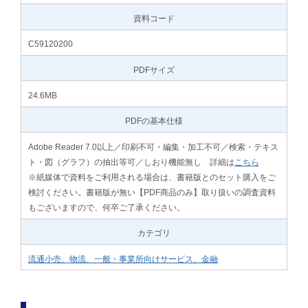
資料コード
C59120200
PDFサイズ
24.6MB
PDFの基本仕様
Adobe Reader 7.0以上／印刷不可・編集・加工不可／検索・テキス
ト・図（グラフ）の抽出等可／しおり機能無し 詳細は
こちら
※紙媒体で資料をご利用される場合は、書籍版とのセット購入をご
検討ください。書籍版が無い【PDF商品のみ】取り扱いの調査資料
もございますので、何卒ご了承ください。
カテゴリ
流通小売、物流、一般・事業所向けサービス、金融