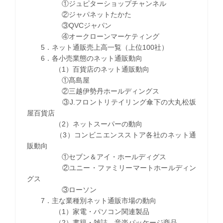
①ジュピターショップチャンネル
②ジャパネットたかた
③QVCジャパン
④オークローンマーケティング
5．ネット通販売上高一覧（上位100社）
6．各小売業態のネット通販動向
（1）百貨店のネット通販動向
①髙島屋
②三越伊勢丹ホールディングス
③J.フロントリテイリング傘下の大丸松坂
屋百貨店
（2）ネットスーパーの動向
（3）コンビニエンスストア各社のネット通
販動向
①セブン＆アイ・ホールディグス
②ユニー・ファミリーマートホールディン
グス
③ローソン
7．主な業種別ネット通販市場の動向
（1）家電・パソコン関連製品
（2）書籍・雑誌、音楽パッケージ商品