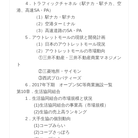
4．トラフィックチャネル（駅ナカ・駅チカ、空
港、高速SA・PA）
（1）駅ナカ・駅チカ
（2）空港ターミナル
（3）高速道路のSA・PA
5．アウトレットモールの現状と開発計画
（1）日本のアウトレットモール現況
（2）アウトレットモールの市場動向
①三井不動産・三井不動産商業マネジメン
ト
②三菱地所・サイモン
③西武プロパティーズ
6．2017年下期 オープンSC等商業施設一覧
第10章．生活協同組合
1．生活協同組合の市場規模と状況
(1)生活協同組合の事業高（市場規模）
(2)生協の売上高ランキング
2．大手生協の個別動向
(1)コープみらい
(2)コープさっぽろ