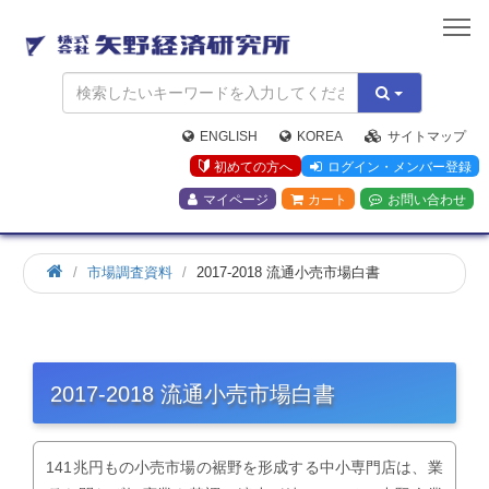
矢
野
経
済
研
究
ENGLISH
KOREA
サイトマップ
所
初めての方へ
ログイン・メンバー登録
マイページ
カート
お問い合わせ
市場調査資料
2017-2018 流通小売市場白書
2017-2018 流通小売市場白書
141兆円もの小売市場の裾野を形成する中小専門店は、業