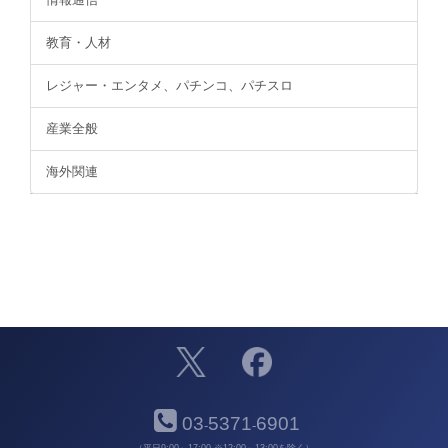
教育・人材
レジャー・エンタメ、パチンコ、パチスロ
産業全般
海外関連
03
5371
6901
-
-