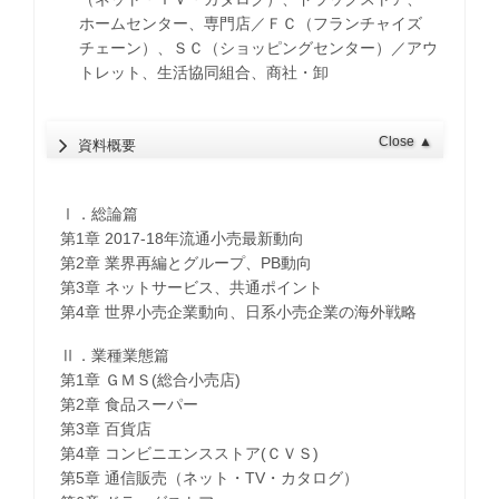
ホームセンター、専門店／ＦＣ（フランチャイズ
チェーン）、ＳＣ（ショッピングセンター）／アウ
トレット、生活協同組合、商社・卸
Close
▲
資料概要
Ⅰ．総論篇
第1章 2017-18年流通小売最新動向
第2章 業界再編とグループ、PB動向
第3章 ネットサービス、共通ポイント
第4章 世界小売企業動向、日系小売企業の海外戦略
Ⅱ．業種業態篇
第1章 ＧＭＳ(総合小売店)
第2章 食品スーパー
第3章 百貨店
第4章 コンビニエンスストア(ＣＶＳ)
第5章 通信販売（ネット・TV・カタログ）