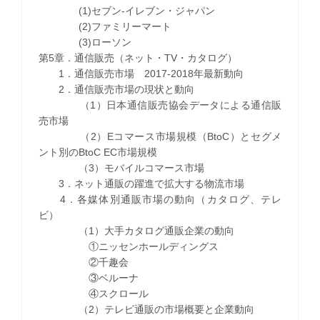
(1)セブン-イレブン・ジャパン
(2)ファミリーマート
(3)ローソン
第5章．通信販売（ネット・TV・カタログ）
1．通信販売市場 2017-2018年最新動向
2．通信販売市場の現状と動向
（1）日本通信販売協会データによる通信販
売市場
（2）Eコマース市場規模（BtoC）とセグメ
ント別のBtoC EC市場規模
（3）モバイルコマース市場
3．ネット通販の躍進で拡大する物流市場
4．各媒体別通販市場の動向（カタログ、テレ
ビ）
（1）大手カタログ通販企業の動向
①ニッセンホールディングス
②千趣会
③ベルーナ
④スクロール
（2）テレビ通販の市場概要と企業動向