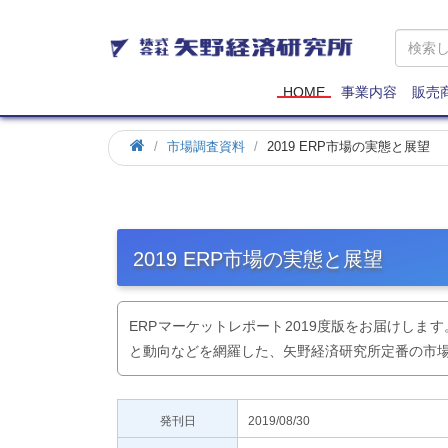
矢
野
経
済
HOME
事業内容
販売
研
究
市場調査資料
2019 ERP市場の実態と展望
所
2019 ERP市場の実態と展望
ERPマーケットレポート2019度版をお届けし
と動向などを網羅した、矢野経済研究所定番の市
発刊日
2019/08/30