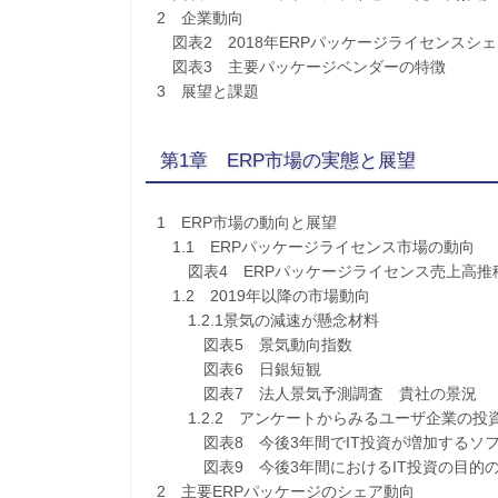
2 企業動向
図表2 2018年ERPパッケージライセンスシ
図表3 主要パッケージベンダーの特徴
3 展望と課題
第1章 ERP市場の実態と展望
1 ERP市場の動向と展望
1.1 ERPパッケージライセンス市場の動向
図表4 ERPパッケージライセンス売上高推
1.2 2019年以降の市場動向
1.2.1景気の減速が懸念材料
図表5 景気動向指数
図表6 日銀短観
図表7 法人景気予測調査 貴社の景況
1.2.2 アンケートからみるユーザ企業の投
図表8 今後3年間でIT投資が増加するソフトウ
図表9 今後3年間におけるIT投資の目的の推移
2 主要ERPパッケージのシェア動向