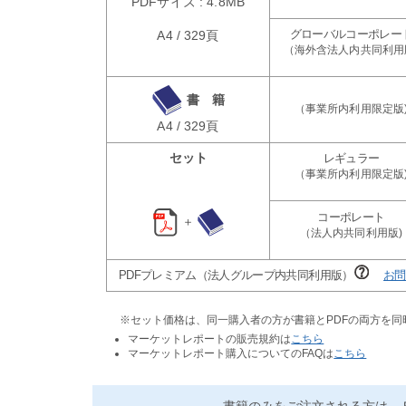
PDFサイズ : 4.8MB
A4 / 329頁
書 籍
A4 / 329頁
セット
＋
PDFプレミアム（法人グループ内共同利用版）
お問
※セット価格は、同一購入者の方が書籍とPDFの両方を
マーケットレポートの販売規約は
こちら
マーケットレポート購入についてのFAQは
こちら
書籍のみをご注文される方は、