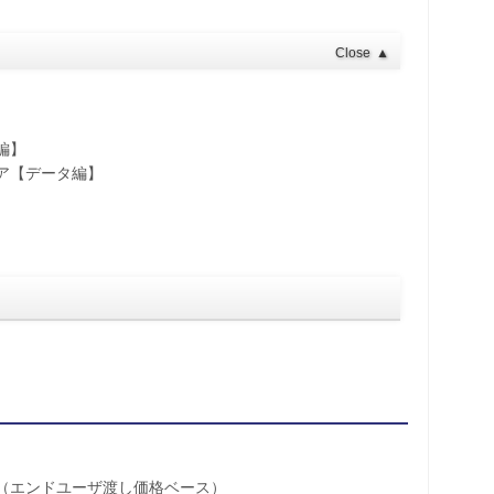
Close
▲
編】
ア【データ編】
（エンドユーザ渡し価格ベース）