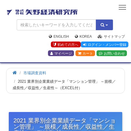
矢
野
経
済
研
究
ENGLISH
KOREA
サイトマップ
所
初めての方へ
ログイン・メンバー登録
マイページ
カート
お問い合わせ
市場調査資料
2021 業界別企業業績データ「マンション管理」 ～規模／
成長性／収益性／生産性～（EXCEL付）
2021 業界別企業業績データ「マンショ
ン管理」 ～規模／成長性／収益性／生