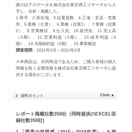
業の以下のデータを株式会社東京商工リサーチから入
手し、分析・掲載した。
1.商号、2.所在地、3.従業員数、4.工場・支店・営業
所、5.業種（主業）、6.業種（従業1）、7.業種（従業
2）、8.営業種目、9.仕入先、10.販売先、11.売上高
（5期）、12.営業利益（5期）、13.経常利益（5
期）、14.当期純利益（5期）、15.事業概況
調査期間
：2021年2月～2021年2月
※本商品は、共同商品であるため、ご購入者様の個人
情報を除く企業情報を株式会社東京商工リサーチに提
供する場合がございます。
Close
▲
資料ポイント
レポート掲載社数358社（同時提供のEXCEL収
録社数358社)
1.「業界の規模感（2015～2019年度）」を把