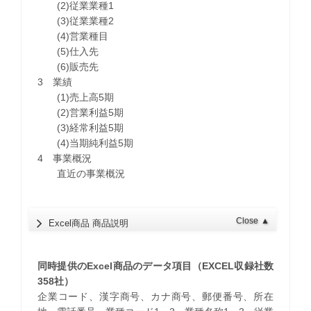
(2)従業業種1
(3)従業業種2
(4)営業種目
(5)仕入先
(6)販売先
3 業績
(1)売上高5期
(2)営業利益5期
(3)経常利益5期
(4)当期純利益5期
4 事業概況
直近の事業概況
Close
▲
Excel商品 商品説明
同時提供のExcel商品のデータ項目（EXCEL収録社数
358社）
企業コード、漢字商号、カナ商号、郵便番号、所在