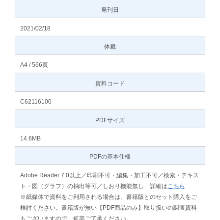
発刊日
2021/02/18
体裁
A4 / 566頁
資料コード
C62116100
PDFサイズ
14.6MB
PDFの基本仕様
Adobe Reader 7.0以上／印刷不可・編集・加工不可／検索・テキス
ト・図（グラフ）の抽出等可／しおり機能無し 詳細は
こちら
※紙媒体で資料をご利用される場合は、書籍版とのセット購入をご
検討ください。書籍版が無い【PDF商品のみ】取り扱いの調査資料
もございますので、何卒ご了承ください。