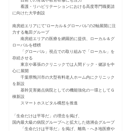
看護・リハビリテーションにおける高度専門職要請
に向けた大学創設
南房総エリアにて“ローカル＆グローバル”の2軸展開に注
力する亀田グループ
南房総エリアの医療を網羅的に提供、ローカル＆グ
ローバルを標榜
「グローバル」視点での取り組みで「ローカル」を
存続させる
東京や幕張のクリニックでは人間ドック・健診を中
心に展開
千葉県鴨川市の大型有料老人ホーム内にクリニック
を新設
基幹災害拠点病院としての機能強化の一環としてＧ
棟新設
スマートホスピタル構想を推進
「生命だけは平等だ」の理念を掲げ、
国内最大級の病院グループへと拡大した徳洲会グループ
「生命だけは平等だ」を掲げ、離島・へき地医療や