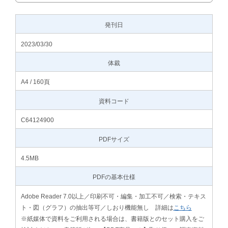
発刊日
2023/03/30
体裁
A4 / 160頁
資料コード
C64124900
PDFサイズ
4.5MB
PDFの基本仕様
Adobe Reader 7.0以上／印刷不可・編集・加工不可／検索・テキス
ト・図（グラフ）の抽出等可／しおり機能無し 詳細は
こちら
※紙媒体で資料をご利用される場合は、書籍版とのセット購入をご