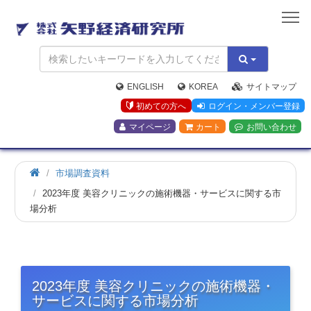
矢
野
経
済
研
究
ENGLISH
KOREA
サイトマップ
所
初めての方へ
ログイン・メンバー登録
マイページ
カート
お問い合わせ
市場調査資料
2023年度 美容クリニックの施術機器・サービスに関する市
場分析
2023年度 美容クリニックの施術機器・
サービスに関する市場分析