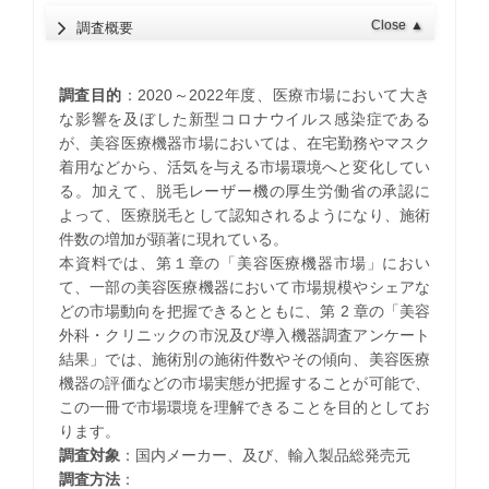
Close
▲
調査概要
調査目的
：2020～2022年度、医療市場において大き
な影響を及ぼした新型コロナウイルス感染症である
が、美容医療機器市場においては、在宅勤務やマスク
着用などから、活気を与える市場環境へと変化してい
る。加えて、脱毛レーザー機の厚生労働省の承認に
よって、医療脱毛として認知されるようになり、施術
件数の増加が顕著に現れている。
本資料では、第１章の「美容医療機器市場」におい
て、一部の美容医療機器において市場規模やシェアな
どの市場動向を把握できるとともに、第 2 章の「美容
外科・クリニックの市況及び導入機器調査アンケート
結果」では、施術別の施術件数やその傾向、美容医療
機器の評価などの市場実態が把握することが可能で、
この一冊で市場環境を理解できることを目的としてお
ります。
調査対象
：国内メーカー、及び、輸入製品総発売元
調査方法
：