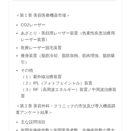
＜第１章 美容医療機器市場＞
CO2レーザー
あざとり・美顔用レーザー装置（色素性疾患治療用
レーザー装置）
医療レーザー脱毛装置
痩身装置（脂肪冷却、脂肪加熱、筋肉増強、脂肪吸
引）
その他
（１）紫外線治療装置
（２）IPL（フォトフェイシャル）装置
（３）RF（高周波エネルギー）装置／中周波治療装
置
＜第２章 美容外科・クリニックの市況及び導入機器調
査アンケート結果＞
主な設問項目
年間全施術件数と年間実患者数、全施術件数の男女