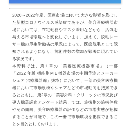
2020～2022年度、医療市場において大きな影響を及ぼし
た新型コロナウイルス感染症であるが、美容医療機器市
場においては、在宅勤務やマスク着用などから、活気を
与える市場環境へと変化しています。加えて、脱毛レー
ザー機の厚生労働省の承認によって、医療脱毛として認
知されるようになり、施術件数の増加が顕著に現れてい
る状況です。
本資料では、第１章の「美容医療機器市場」（一部
「2022 年版 機能別ＭＥ機器市場の中期予測とメーカー
シェア 治療機器編」抜粋）において、一部の美容医療機
器において市場規模やシェアなどの市場動向を把握でき
るとともに、第2章の「美容外科・クリニックの市況及び
導入機器調査アンケート結果」では、施術別の施術件数
やその傾向、美容医療機器の評価などの市場実態が把握
することが可能で、この一冊で市場環境を把握できるこ
とを目的としております。