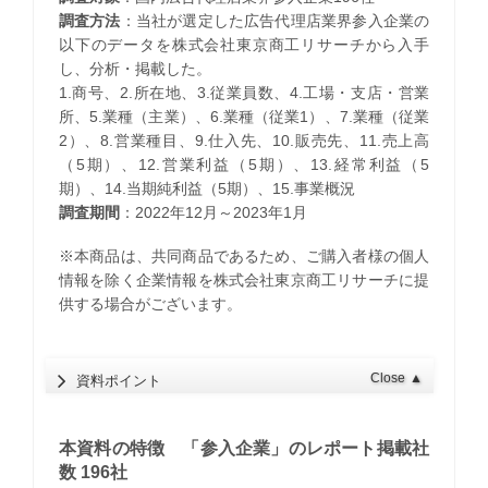
調査方法
：当社が選定した広告代理店業界参入企業の
以下のデータを株式会社東京商工リサーチから入手
し、分析・掲載した。
1.商号、2.所在地、3.従業員数、4.工場・支店・営業
所、5.業種（主業）、6.業種（従業1）、7.業種（従業
2）、8.営業種目、9.仕入先、10.販売先、11.売上高
（5期）、12.営業利益（5期）、13.経常利益（5
期）、14.当期純利益（5期）、15.事業概況
調査期間
：2022年12月～2023年1月
※本商品は、共同商品であるため、ご購入者様の個人
情報を除く企業情報を株式会社東京商工リサーチに提
供する場合がございます。
Close
▲
資料ポイント
本資料の特徴 「参入企業」のレポート掲載社
数 196社