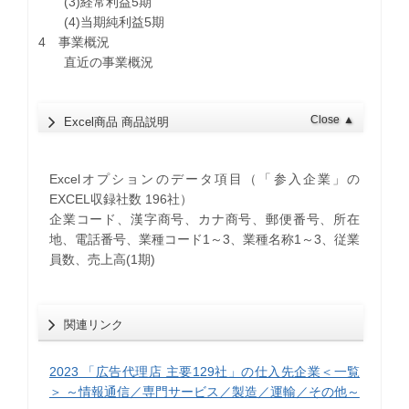
(3)経常利益5期
(4)当期純利益5期
4 事業概況
直近の事業概況
Close
▲
Excel商品 商品説明
Excelオプションのデータ項目（「参入企業」の
EXCEL収録社数 196社）
企業コード、漢字商号、カナ商号、郵便番号、所在
地、電話番号、業種コード1～3、業種名称1～3、従業
員数、売上高(1期)
関連リンク
2023 「広告代理店 主要129社」の仕入先企業＜一覧
＞ ～情報通信／専門サービス／製造／運輸／その他～