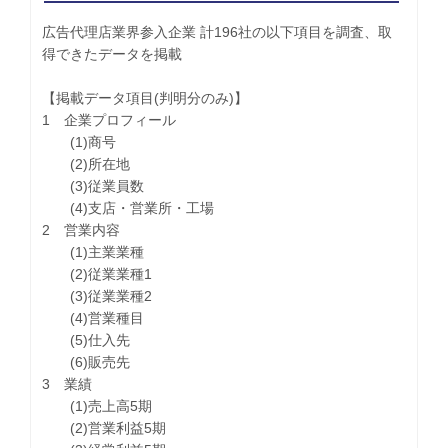
広告代理店業界参入企業 計196社の以下項目を調査、取
得できたデータを掲載
【掲載データ項目(判明分のみ)】
1 企業プロフィール
(1)商号
(2)所在地
(3)従業員数
(4)支店・営業所・工場
2 営業内容
(1)主業業種
(2)従業業種1
(3)従業業種2
(4)営業種目
(5)仕入先
(6)販売先
3 業績
(1)売上高5期
(2)営業利益5期