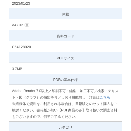
2023/01/23
体裁
A4 / 321頁
資料コード
C64128020
PDFサイズ
3.7MB
PDFの基本仕様
Adobe Reader 7.0以上／印刷不可・編集・加工不可／検索・テキス
ト・図（グラフ）の抽出等可／しおり機能無し 詳細は
こちら
※紙媒体で資料をご利用される場合は、書籍版とのセット購入をご
検討ください。書籍版が無い【PDF商品のみ】取り扱いの調査資料
もございますので、何卒ご了承ください。
カテゴリ