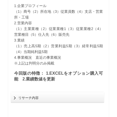
1.企業プロフィール
（1）商号（2）所在地（3）従業員数（4）支店・営業
所・工場
2.営業内容
（1）主業業種（2）従業業種1（3）従業業種2（4）
営業種目（5）仕入先（6）販売先
3.業績
（1）売上高5期（2）営業利益5期（3）経常利益5期
（4）当期純利益5期
4.事業概況 直近の事業概況
※上記は判明分のみ掲載
今回版の特徴： 1.EXCELをオプション購入可
能 2.業績数値を更新
リサーチ内容