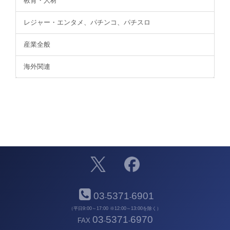
教育・人材
レジャー・エンタメ、パチンコ、パチスロ
産業全般
海外関連
03
5371
6901
-
-
（平日9:00～17:00 ※12:00～13:00を除く）
03
5371
6970
FAX
-
-