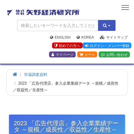
矢
野
経
済
研
究
ENGLISH
KOREA
サイトマップ
所
初めての方へ
ログイン・メンバー登録
マイページ
カート
お問い合わせ
市場調査資料
2023 「広告代理店」参入企業業績データ ～規模／成長性
／収益性／生産性～
2023 「広告代理店」参入企業業績デー
タ ～規模／成長性／収益性／生産性～