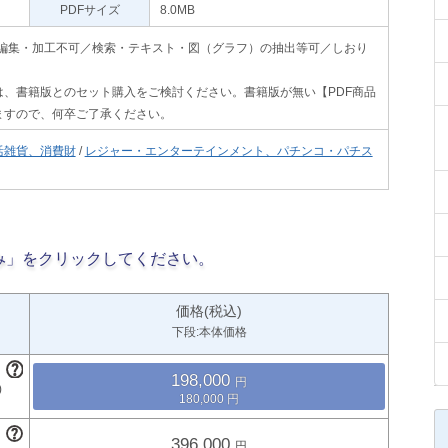
PDFサイズ
8.0MB
印刷不可・編集・加工不可／検索・テキスト・図（グラフ）の抽出等可／しおり
、書籍版とのセット購入をご検討ください。書籍版が無い【PDF商品
ますので、何卒ご了承ください。
活雑貨、消費財
/
レジャー・エンターテインメント、パチンコ・パチス
み」をクリックしてください。
価格(税込)
下段:本体価格
198,000
180,000
396,000