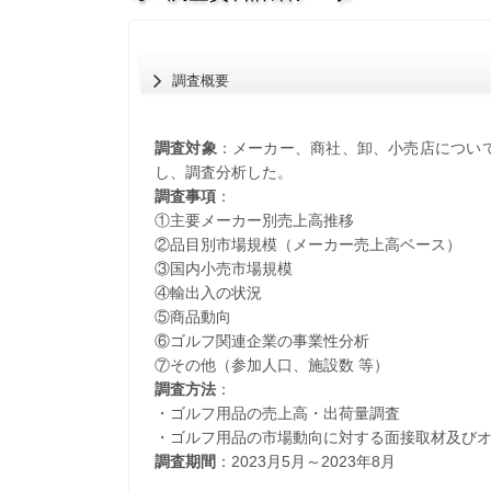
調査概要
調査対象
：メーカー、商社、卸、小売店について
し、調査分析した。
調査事項
：
①主要メーカー別売上高推移
②品目別市場規模（メーカー売上高ベース）
③国内小売市場規模
④輸出入の状況
⑤商品動向
⑥ゴルフ関連企業の事業性分析
⑦その他（参加人口、施設数 等）
調査方法
：
・ゴルフ用品の売上高・出荷量調査
・ゴルフ用品の市場動向に対する面接取材及び
調査期間
：2023月5月～2023年8月