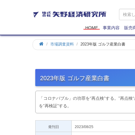
矢
野
経
済
HOME
事業内容
販売
研
究
市場調査資料
2023年版 ゴルフ産業白書
所
2023年版 ゴルフ産業白書
「コロナバブル」の功罪を“再点検”する。”再点
を”再検証”する。
発刊日
2023/08/25