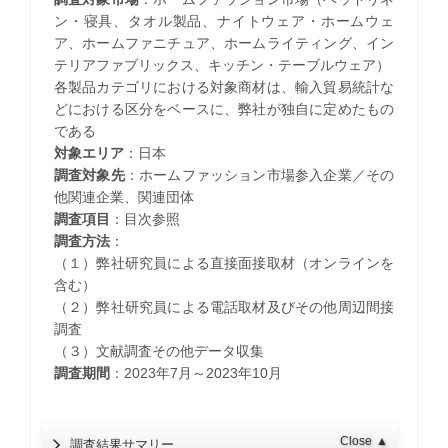
ン・寝具、タオル製品、ナイトウェア・ホームウェ
ア、ホームファニチュア、ホームライティング、イン
テリアファブリックス、キッチン・テーブルウェア）
各製品カテゴリにおける対象商材は、輸入貿易統計な
どにおける区分をベースに、弊社が独自に定めたもの
である
対象エリア
：日本
調査対象先
：ホームファッション市場参入企業／その
他関連企業、関連団体
調査項目
：目次参照
調査方法
：
（１）弊社研究員による直接面接取材（オンラインを
含む）
（２）弊社研究員による電話取材及びその他周辺間接
調査
（３）文献調査その他データ収集
調査期間
：2023年7月～2023年10月
Close
▲
調査結果サマリー