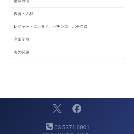
情報通信
教育・人材
レジャー・エンタメ、パチンコ、パチスロ
産業全般
海外関連
03
5371
6901
-
-