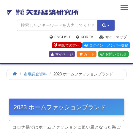
矢
野
経
済
研
究
ENGLISH
KOREA
サイトマップ
所
初めての方へ
ログイン・メンバー登録
マイページ
カート
お問い合わせ
市場調査資料
2023 ホームファッションブランド
2023 ホームファッションブランド
コロナ禍ではホームファッションに追い風となった巣ご