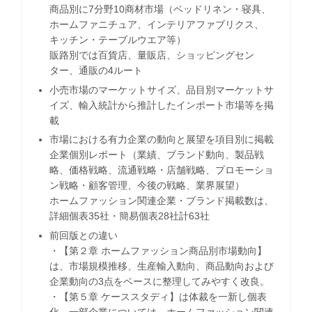
商品別に7分野10商材市場（ベッドリネン・寝具、
ホームファニチュア、インテリアファブリクス、
キッチン・テーブルウエア等）
販路別では百貨店、量販店、ショッピングセン
ター、通販の4ルート
小売市場のマーケットサイズ、品目別マーケットサ
イズ、輸入統計から推計したインポート市場等を掲
載
市場における有力企業の動向と展望を項目別に掲載
企業個別レポート（業績、ブランド動向、製品戦
略、価格戦略、流通戦略・店舗戦略、プロモーショ
ン戦略・顧客管理、今後の戦略、業界展望）
ホームファッション関連企業・ブランド掲載数は、
詳細個表35社・簡易個表28社計63社
前回版との違い
・【第２章 ホームファッション商品別市場動向】
は、市場規模推移、生産輸入動向、商品動向および
企業動向の3点をベースに整理してみやすく改良。
・【第５章 ケーススタディ】は体裁を一新し個表