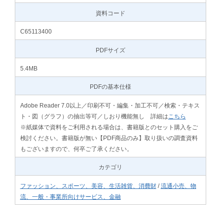
資料コード
C65113400
PDFサイズ
5.4MB
PDFの基本仕様
Adobe Reader 7.0以上／印刷不可・編集・加工不可／検索・テキス
ト・図（グラフ）の抽出等可／しおり機能無し 詳細は
こちら
※紙媒体で資料をご利用される場合は、書籍版とのセット購入をご
検討ください。書籍版が無い【PDF商品のみ】取り扱いの調査資料
もございますので、何卒ご了承ください。
カテゴリ
ファッション、スポーツ、美容、生活雑貨、消費財
/
流通小売、物
流、一般・事業所向けサービス、金融